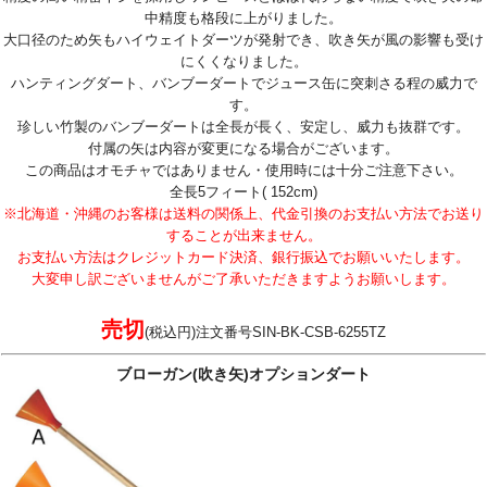
中精度も格段に上がりました。
大口径のため矢もハイウェイトダーツが発射でき、吹き矢が風の影響も受け
にくくなりました。
ハンティングダート、バンブーダートでジュース缶に突刺さる程の威力で
す。
珍しい竹製のバンブーダートは全長が長く、安定し、威力も抜群です。
付属の矢は内容が変更になる場合がございます。
この商品はオモチャではありません・使用時には十分ご注意下さい。
全長5フィート( 152cm)
※北海道・沖縄のお客様は送料の関係上、代金引換のお支払い方法でお送り
することが出来ません。
お支払い方法はクレジットカード決済、銀行振込でお願いいたします。
大変申し訳ございませんがご了承いただきますようお願いします。
売切
(税込円)注文番号SIN-BK-CSB-6255TZ
ブローガン(吹き矢)オプションダート