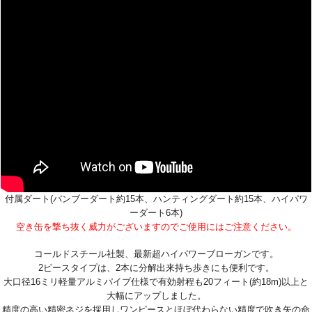
付属ダート(バンブーダート約15本、ハンティングダート約15本、ハイパワ
ーダート6本)
空き缶を撃ち抜く威力がございますのでご使用にはご注意ください。
コールドスチール社製、最新超ハイパワーブローガンです。
2ピースタイプは、2本に分解出来持ち歩きにも便利です。
大口径16ミリ軽量アルミパイプ仕様で有効射程も20フィート(約18m)以上と
大幅にアップしました。
精度の高い精密ネジを採用しワンピースとほぼ代わらない精度で吹き矢の命