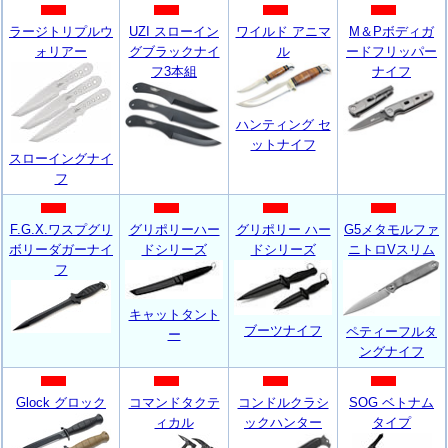
ラージトリプルウ
UZI スローイン
ワイルド アニマ
M＆Pボディガ
ォリアー
グブラックナイ
ル
ードフリッパー
フ3本組
ナイフ
ハンティング セ
ットナイフ
スローイングナイ
フ
F.G.X.ワスプグリ
グリポリーハー
グリポリー ハー
G5メタモルファ
ボリーダガーナイ
ドシリーズ
ドシリーズ
ニトロVスリム
フ
キャットタント
ブーツナイフ
ペティーフルタ
ー
ングナイフ
Glock グロック
コマンドタクテ
コンドルクラシ
SOG ベトナム
ィカル
ックハンター
タイプ