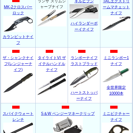
ランザ スリムシ
ギルヒブン
TACエクストリ
ャープナイフ
MK-2クロスバー
ームマチェット
ロック
ナイフ
ハイランダーボ
ーイナイフ
カランビットナイ
フ
ザ・シャンクナイ
タイライトVI ザ
ランボーナイフ
ミニランボー1
フ(レンジャーナ
イテルハンドル
ラストブラッド
ナイフ
イフ)
ナイフ
全世界限定
ハートストッパ
10000本
ーナイフ
スパイクウォート
S＆W ベンジーマネークリップ
ミニピクチャー
レンチ
ナイフ