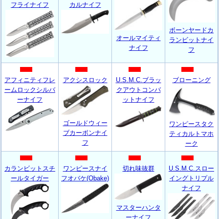
フライナイフ
カルナイフ
ボーンヤードカ
オールマイティ
ランビットナイ
ナイフ
フ
アフィニティフレ
アクシスロック
U.S.M.C.ブラッ
ブローニング
ームロックシルバ
クアウトコンバ
ーナイフ
ットナイフ
ゴールドウィー
ワンピースタク
ブカーボンナイ
ティカルトマホ
フ
ーク
カランビットスチ
ワンピースナイ
切れ味抜群
U.S.M.C.スロー
ールタイガー
フオバケ(Obake)
イングトリプル
ナイフ
マスターハンタ
ーナイフ