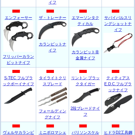
イフ
エンフォーサー
ザ・トレーナー
エマーソンタク
サバイバルスリ
ティカル
ングショットナ
イフ
カランビットナ
イフ
カランビット非
フリッパーカラン
金属ナイフ
ビットナイフ
S-TEC フルブラ
タイライトクリ
リントン ブラッ
ティティアス
ックボーイナイフ
スブレード
クタイガー
E.D.C.フルブラ
ックナイフ
2段ブレードナイ
フォールディン
フ
グナイフ
ヴェルサカランビ
ミニボロマシェ
バリソンスケル
ヒドラD2工具鋼