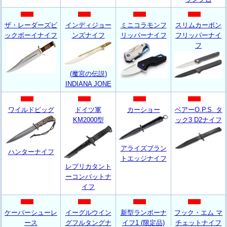
ザ・レーダーズビ
インディジョー
ミニコラモンフ
スリムカーボン
ックボーイナイフ
ンズナイフ
リッパーナイフ
フリッパーナイ
フ
(魔宮の伝説)
INDIANA JONE
ワイルドピッグ
ドイツ軍
カーショー
ベアーO.P.S. タ
KM2000型
ック3 D2ナイフ
アライズブラン
ハンターナイフ
トエッジナイフ
レプリカタント
ーコンバットナ
イフ
ケーバーシューレ
イーグルウイン
新型ランボーナ
フック・エム マ
ース
グフルタングナ
イフ1 (限定品)
チェットナイフ