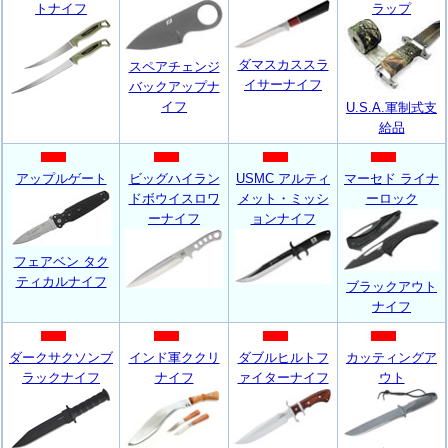
トナイフ
ラップ
ダマスカススラ
スペアチェンジ
イサーナイフ
バックアップナ
イフ
U.S.A.軍制式支
給品
アップルゲート
ビッグハイラン
USMC アルティ
マーセド ライナ
ドボウイスロワ
メット・ミッシ
ーロック
ーナイフ
ョンナイフ
フェアベン タク
ティカルナイフ
ブラックアウト
ナイフ
ダークサクソンブ
インド軍ククリ
ダブルヒルトフ
カッティングア
ラックナイフ
ナイフ
ァイターナイフ
ウト