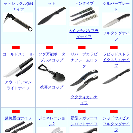
ットシックル(鎌)
ット
トンタイプ
シルバーブレー
ナイフ
ド
5インチバタフラ
フルタングナイ
イナイフ
フ
コールドスチール
ソグ万能ポータ
リバーブカラビ
ラピッドストラ
イクスリムナイ
ブルスコップ
ナフレームロッ
フ
ク
アウトドアマン
携帯スコップ
ライトナイフ
タクティカルナ
イフ
緊急脱出ナイフ
ジェネレーショ
新型レガシーコ
シャドウスピア
ン2
ンバットナイフ
フルタングナイ
フ