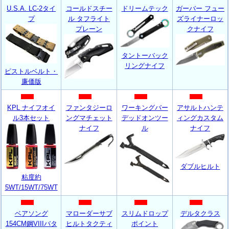
U.S.A. LC-2タイ
コールドスチー
ドリームテック
ガーバー フュー
プ
ル タフライト
ズライナーロッ
プレーン
クナイフ
タントーバック
リングナイフ
ピストルベルト・
廉価版
KPL ナイフオイ
ファンタジーロ
ワーキングバー
アサルトハンテ
ル3本セット
ングマチェット
デッドオンツー
ィングカスタム
ナイフ
ル
ナイフ
ダブルヒルト
粘度約
5WT/15WT/75WT
ベアソング
マローダーサブ
スリムドロップ
デルタクラス
154CM鋼VIIIバタ
ヒルトタクティ
ポイント