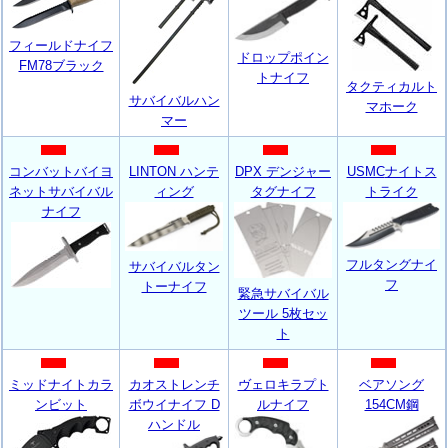
フィールドナイフ
ドロップポイン
FM78ブラック
トナイフ
タクティカルト
サバイバルハン
マホーク
マー
コンバットバイヨ
LINTON ハンテ
DPX デンジャー
USMC
ナイトス
ネットサバイバル
ィング
タグナイフ
トライク
ナイフ
フルタングナイ
サバイバルタン
フ
トーナイフ
緊急サバイバル
ツール 5枚セッ
ト
ミッドナイトカラ
カオストレンチ
ヴェロキラプト
ベアソング
ンビット
ボウイナイフ D
ルナイフ
154CM鋼
ハンドル