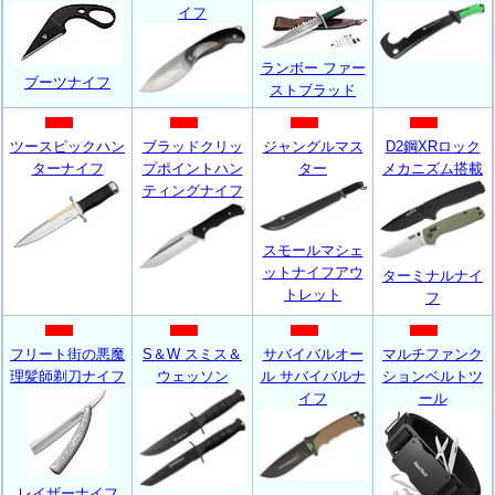
イフ
ランボー ファー
ブーツナイフ
ストブラッド
ツースピックハン
ブラッドクリッ
ジャングルマス
D2鋼XRロック
ターナイフ
プポイントハン
ター
メカニズム搭載
ティングナイフ
スモールマシェ
ットナイフアウ
ターミナルナイ
トレット
フ
フリート街の悪魔
S＆W スミス＆
サバイバルオー
マルチファンク
理髪師剃刀ナイフ
ウェッソン
ル サバイバルナ
ションベルトツ
イフ
ール
レイザーナイフ