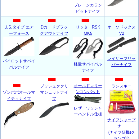
プレーンカラン
ビットナイフ
U.S.タイプ エア
Dカードブラッ
リッターRSK
オーソドックス
ーフォース
クアウトナイフ
MK5
V2
レイザーフリッ
パイロットサバイ
軽量サバイバル
パーナイフ
バルナイフ
ナイフ
オールドマリー
ブッシュククリ
ランスキー
ンコンバット
ゾンポポオールマ
マシェットナイ
イティナイフ
フ
レザーワッシャ
ーハンドル仕様
ナイフシャープ
ナー
(ナイフ研機)ク
ランプ台