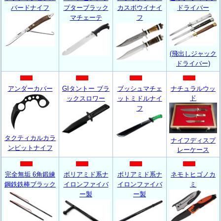
バードナイフ
プターブラック
カスボウイナイ
ドライバー
マチェーテ
フ
(飛出しジャック
ドライバー)
アンダーカバー
GIタントー ブラ
ブッシュマチェ
ナチュラルウッ
ド
ックスロワー
ットミドルナイ
フ
タクティカルカラ
ナイフディスプ
ンビットナイフ
レーケース
完全無垢 6角鍛練
ボリアミド系ナ
ボリアミド系ナ
ネモトヒゴノカ
鋼鉄鉄棒ブラック
イロンファイバ
イロンファイバ
ミ
ー製
ー製