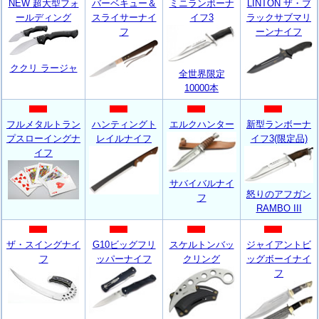
NEW 超大型フォ
バーベキュー＆
ミニランボーナ
LINTON ザ・ブ
ールディング
スライサーナイ
イフ3
ラックサブマリ
フ
ーンナイフ
ククリ ラージャ
全世界限定
10000本
フルメタルトラン
ハンティングト
エルクハンター
新型ランボーナ
プスローイングナ
レイルナイフ
イフ3(限定品)
イフ
サバイバルナイ
怒りのアフガン
フ
RAMBO III
ザ・スイングナイ
G10ビッグフリ
スケルトンバッ
ジャイアントビ
フ
ッパーナイフ
クリング
ッグボーイナイ
フ