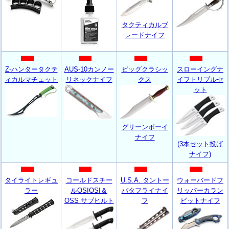
タクティカルブ
レードナイフ
Z-ハンタータクテ
AUS-10カンノー
ビッグクラシッ
スローイングナ
ィカルマチェット
リネックナイフ
クス
イフトリプルセ
ット
グリーンボーイ
ナイフ
(3本セット投げ
ナイフ)
タイライトレギュ
コールドスチー
U.S.A. タントー
ウォーバードフ
ラー
ルOSIOSI＆
バタフライナイ
リッパーカラン
OSS サブヒルト
フ
ビットナイフ