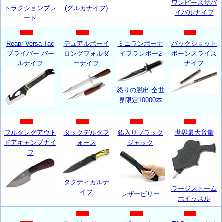
ワンピースサバ
(グルカナイフ)
トラクションブレ
イバルナイフ
ード
Reapr Versa Tac
デュアルボーイ
ミニランボーナ
バックショット
プライバー バー
ロングフォルダ
イフランボー2
ボーンスライス
ルナイフ
ーナイフ
ナイフ
怒りの脱出 全世
界限定10000本
フルタングアウト
タックデルタフ
鉛入りブラック
世界最大音量
ドアキャンプナイ
ォース
ジャック
フ
タクティカルナ
ラージストーム
イフ
レザービリー
ホイッスル