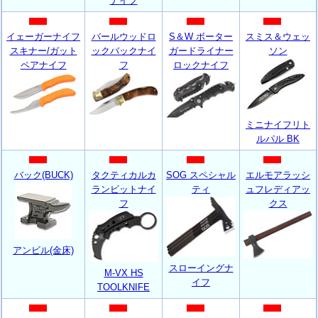
ナイフ
イェーガーナイフ
バールウッドロ
S＆W ボーター
スミス＆ウェッ
スキナー/ガット
ックバックナイ
ガードライナー
ソン
ペアナイフ
フ
ロックナイフ
ミニナイフリト
ルパル BK
バック(BUCK)
タクティカルカ
SOG スペシャル
エルモアラッシ
ランビットナイ
ティ
ュフレディアッ
フ
クス
アンビル(金床)
スローイングナ
M-VX HS
イフ
TOOLKNIFE