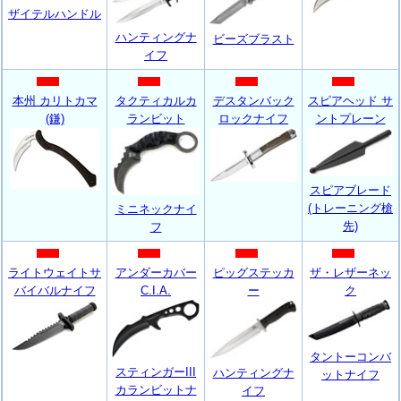
ザイテルハンドル
ハンティングナ
ビーズブラスト
イフ
本州 カリトカマ
タクティカルカ
デスタンバック
スピアヘッド サ
(鎌)
ランビット
ロックナイフ
ントプレーン
スピアブレード
(トレーニング槍
ミニネックナイ
先)
フ
ライトウェイトサ
アンダーカバー
ピッグステッカ
ザ・レザーネッ
バイバルナイフ
C.I.A.
ー
ク
タントーコンバ
スティンガー
III
ハンティングナ
ットナイフ
カランビットナ
イフ