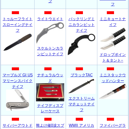
フ
フ
トゥルーフライト
ライトウエイト
バックリングミ
ミニキョートナ
スローイングナイ
ニカランビット
イフ
フ
ナイフ
スケルトンカラ
ンビットナイフ
ドロップポイン
ト＆タント−
マーブルズ GI US
ナチュラルウッ
ブラックTAC
ミニスタックウ
ド
マリーンスパイク
ッドハンター
ナイフ
エクストリーム
マチェットナイ
ナイフディスプ
フ
レーケース
サイバーアウトド
熊よけ催0涙スプ
WWII アメリカ
ファイバーグラ