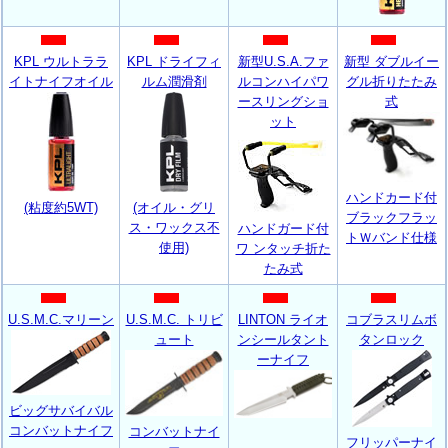
KPL ウルトララ
KPL ドライフィ
新型U.S.A.ファ
新型 ダブルイー
イトナイフオイル
ルム潤滑剤
ルコンハイパワ
グル折りたたみ
ースリングショ
式
ット
ハンドカード付
(粘度約5WT)
(オイル・グリ
ブラックフラッ
ス・ワックス不
ハンドガード付
トＷバンド仕様
使用)
ワ ンタッチ折た
たみ式
U.S.M.C.マリーン
U.S.M.C. トリビ
LINTON ライオ
コブラスリムボ
ュート
ンシールタント
タンロック
ーナイフ
ビッグサバイバル
コンバットナイフ
コンバットナイ
フリッパーナイ