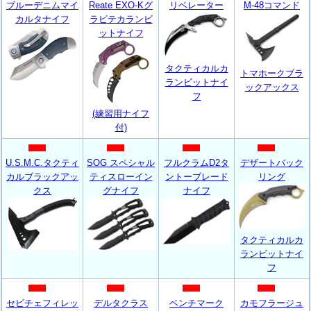
ブルーデニムマイ
Reate EXO-Kグ
リベレーター
M-48コマンド
カルタナイフ
ラビテカランビ
ットナイフ
タクティカルカ
トマホークブラ
ランビットナイ
ックアックス
フ
(練習用ナイフ
付)
U.S.M.C.タクティ
SOG スペシャル
フルクラムD2タ
デザートバック
カルブラックアッ
ティスローイン
ントーブレード
リング
クス
グナイフ
ナイフ
タクティカルカ
ランビットナイ
フ
セビチェフィレッ
デルタクラス
ベンチマーク
カモフラージュ