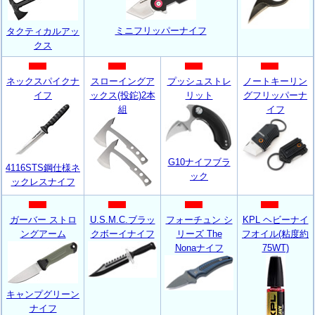
ミニフリッパーナイフ
タクティカルアッ
クス
ネックスパイクナ
スローイングア
プッシュストレ
ノートキーリン
イフ
ックス(投鉈)2本
リット
グフリッパーナ
組
イフ
G10ナイフブラ
4116STS鋼仕様ネ
ック
ックレスナイフ
ガーバー ストロ
U.S.M.C.ブラッ
フォーチュン シ
KPL ヘビーナイ
ングアーム
クボーイナイフ
リーズ The
フオイル(粘度約
Nonaナイフ
75WT)
キャンプグリーン
ナイフ