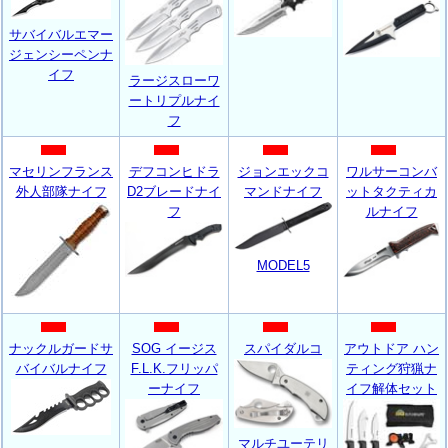
サバイバルエマー
ジェンシーペンナ
イフ
ラージスローワ
ートリプルナイ
フ
マセリンフランス
デフコンヒドラ
ジョンエックコ
ワルサーコンバ
外人部隊ナイフ
D2ブレードナイ
マンドナイフ
ットタクティカ
フ
ルナイフ
MODEL5
ナックルガードサ
SOG イージス
スパイダルコ
アウトドア ハン
バイバルナイフ
F.L.K.フリッパ
ティング狩猟ナ
ーナイフ
イフ解体セット
マルチユーテリ