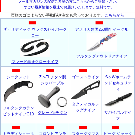
メールマガジンの配信ご希望の方はこちらからご登録下さい。
すごい最新情報を最速でお届けいたします。無料です。
買物カゴによらない手動FAX注文も承っております。
こちらから
ザ・リディック ウラクスセイバーク
アメリカ建国250周年イーグル
ロー
フルタングアウトドアナイフ
ブレード黒牙クローナイフ
シークレット
Zip-Ti チタン製
ゴーストライク
S＆Wホームラ
ジッパープル
ンドセキュリテ
ィ
タクティカルレ
フルタングカラン
ッグナイフ
サバイバルナイ
グレード5チタン
ビットナイフG10
フ
トラディショナル
コロンビアンラ
スタッグダマス
ビッグ ジャック