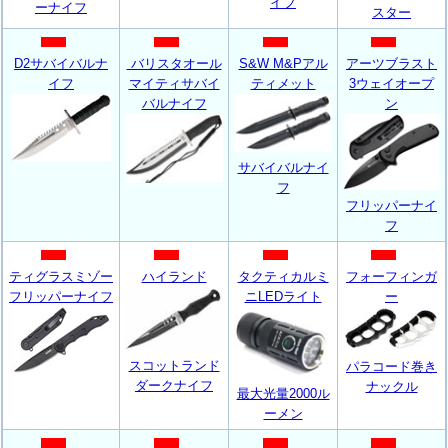
イフ
ーナイフ
スター
D2サバイバルナ
バリスタオール
S&W M&Pアル
アーツブラスト
イフ
マイティサバイ
ティメット
3ウェイオープ
バルナイフ
ン
サバイバルナイ
フ
フリッパーナイ
フ
ティグラスミゾー
ハイランド
タクティカルミ
フォーフィンガ
フリッパーナイフ
ニLEDライト
ー
スコットランド
パラコード巻き
ダークナイフ
ナックル
最大光量2000ル
ーメン