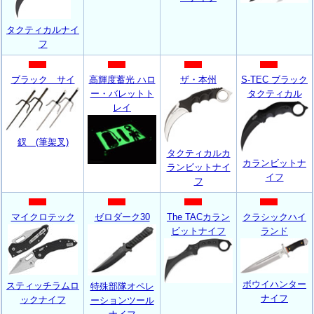
タクティカルナイ
フ
ブラック サイ
高輝度蓄光 ハロ
ザ・本州
S-TEC ブラック
ー・バレットト
タクティカル
レイ
釵 (筆架叉)
タクティカルカ
カランビットナ
ランビットナイ
イフ
フ
マイクロテック
ゼロダーク30
The TACカラン
クラシックハイ
ビットナイフ
ランド
ボウイハンター
スティッチラムロ
特殊部隊オペレ
ナイフ
ックナイフ
ーションツール