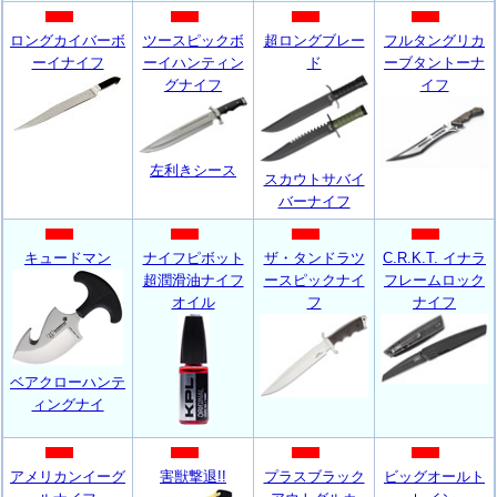
ロングカイバーボ
ツースピックボ
超ロングブレー
フルタングリカ
ーイナイフ
ーイハンティン
ド
ーブタントーナ
グナイフ
イフ
左利きシース
スカウトサバイ
バーナイフ
キュードマン
ナイフピボット
ザ・タンドラツ
C.R.K.T. イナラ
超潤滑油ナイフ
ースピックナイ
フレームロック
オイル
フ
ナイフ
ベアクローハンテ
ィングナイ
アメリカンイーグ
害獣撃退!!
プラスブラック
ビッグオールト