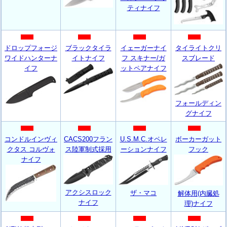
ティナイフ
ドロップフォージ
ブラックタイラ
イェーガーナイ
タイライトクリ
ワイドハンターナ
イトナイフ
フ スキナー/ガ
スブレード
イフ
ットペアナイフ
フォールディン
グナイフ
コンドルインヴィ
CACS200フラン
U.S.M.C.オペレ
ボーカーガット
クタス コルヴォ
ス陸軍制式採用
ーションナイフ
フック
ナイフ
アクシスロック
ザ・マコ
解体用(内臓処
ナイフ
理)ナイフ