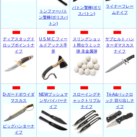
ライナーフレー
バトン警棒(ポリ
トンファーバト
ムナイフ
スバトン)
ン警棒(ポリスバ
トン)
ディアスタッグド
U.S.M.C.フィー
スリングショッ
サブヒルト ハン
ロップポイントナ
ルドアックス手
ト用セラミック
ターダマスカス
イフ
斧
弾 非金属弾
ナイフ
D-ガードボウイダ
NEWブッシュマ
スローイングチ
Tri-Adバックロ
マスカス
ンサバイバーナ
ャックトリプル
ック 切り出しナ
イフ
ナイフ
イフ
ビッグハンターナ
イフ