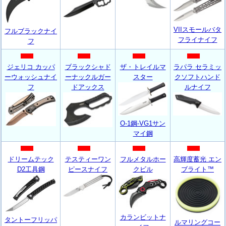
VIIスモールバタ
フルブラックナイ
フライナイフ
フ
ジェリコ カッパ
ブラックシャド
ザ・トレイルマ
ラパラ セラミッ
ーウォッシュナイ
ーナックルガー
スター
クソフトハンド
フ
ドアックス
ルナイフ
O-1鋼-VG1サン
マイ鋼
ドリームテック
テスティーワン
フルメタルホー
高輝度蓄光 エン
D2工具鋼
ピースナイフ
クビル
ブライト™
カランビットナ
タントーフリッパ
ルマリングコー