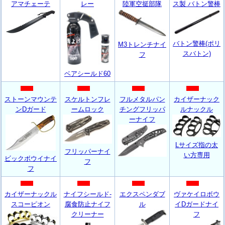
アマチェーテ
レー
陸軍空挺部隊
ス製 バトン警棒
バトン警棒(ポリ
M3トレンチナイ
スバトン)
フ
ベアシールド60
ストーンマウンテ
スケルトンフレ
フルメタルパン
カイザーナック
ンDガード
ームロック
チングフリッパ
ルナックル
ーナイフ
Lサイズ指の太
フリッパーナイ
い方専用
ビックボウイナイ
フ
フ
カイザーナックル
ナイフシールド-
エクスペンダブ
ヴァケイロボウ
スコーピオン
腐食防止ナイフ
ル
イDガードナイ
クリーナー
フ