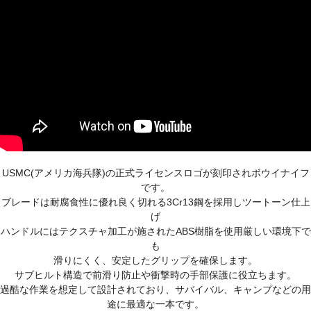
USMC(アメリカ海兵隊)の正式ライセンスロゴが刻印されボウイナイフ
です。
ブレードは耐腐食性に優れ良く切れる3Cr13鋼を採用しツートーン仕上
げ
ハンドルにはテクスチャ加工が施されたABS樹脂を使用厳しい環境下で
も
滑りにくく、安定したグリップを確保します。
サブヒルト構造で前滑り防止や衝撃時の手部保護に役立ちます。
過酷な作業を想定して設計されており、サバイバル、キャンプなどの用
途に最適な一本です。