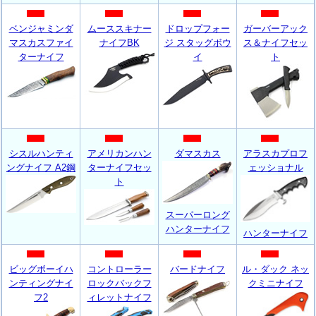
ベンジャミンダ
ムーススキナー
ドロップフォー
ガーバーアック
マスカスファイ
ナイフBK
ジ スタッグボウ
ス＆ナイフセッ
ターナイフ
イ
ト
シスルハンティ
アメリカンハン
ダマスカス
アラスカプロフ
ングナイフ A2鋼
ターナイフセッ
ェッショナル
ト
スーパーロング
ハンターナイフ
ハンターナイフ
ビッグボーイハ
コントローラー
バードナイフ
ル・ダック ネッ
ンティングナイ
ロックバックフ
クミニナイフ
フ2
ィレットナイフ