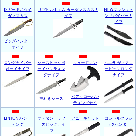
D-ガードボウイ
サブヒルト ハンターダマスカスナ
NEWブッシュマ
ダマスカス
イフ
ンサバイバーナ
イフ
ビッグハンター
ナイフ
ロングカイバー
ツースピックボ
キュードマン
ムエラ ザ・スコ
ボーイナイフ
ーイハンティン
ーピオンロング
グナイフ
ナイフ
ベアクローハン
左利きシース
ティングナイ
LINTON ハンテ
ザ・タンドラツ
アニーキャット
コンドルクラシ
ィング
ースピックナイ
ックハンター
フ