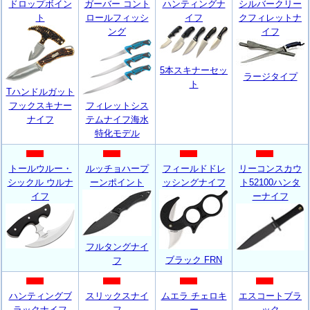
ドロップボイン
ガーバー コント
ハンティングナ
シルバークリー
ト
ロールフィッシ
イフ
クフィレットナ
ング
イフ
5本スキナーセッ
ラージタイプ
ト
Tハンドルガット
フックスキナー
フィレットシス
ナイフ
テムナイフ海水
特化モデル
トールウルー・
ルッチョハープ
フィールドドレ
リーコンスカウ
シックル ウルナ
ーンポイント
ッシングナイフ
ト52100ハンタ
イフ
ーナイフ
フルタングナイ
ブラック FRN
フ
ハンティングブ
スリックスナイ
ムエラ チェロキ
エスコートブラ
ラックナイフ
フ
ー
ック