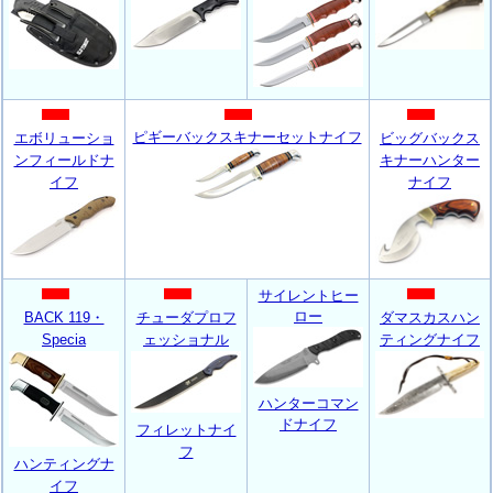
ピギーバックスキナーセットナイフ
エボリューショ
ビッグバックス
ンフィールドナ
キナーハンター
イフ
ナイフ
サイレントヒー
ロー
BACK 119・
チューダプロフ
ダマスカスハン
Specia
ェッショナル
ティングナイフ
ハンターコマン
ドナイフ
フィレットナイ
フ
ハンティングナ
イフ