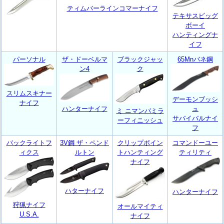
ティムバーラインコマーナイフ
テキサスビッグ
ボーイ
ハンティングナ
イフ
パーソナル
ザ・ドーベルマ
ブラックジャッ
65Mnバネ鋼
ン4
ク
スリムスキナー
デーモンブッシ
ナイフ
ハンターナイフ
ュ
ミ ニマンバミラ
サバイバルナイ
ーフィニッシュ
フ
バックライトフ
3V鋼 ザ・ペンド
クリップポイン
コマンドーユー
ィクス
ルトン
トハンティング
ティリティ
ナイフ
ハターナイフ
ハンターナイフ
狩猟ナイフ
オールマイティ
U.S.A.
ナイフ