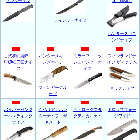
ィングナイフ
ぎ・腱切り
フィレットナイフ
ハンタースキニ
ングナイフ
古式和鉄製錬
ハンタースキニ
ミラーフィニッ
フィンランドナ
狩猟細工匠ナイ
ングナイフ
シュハンターナ
イフ ザ・ケラム
フ
イフ
フィンガーグル
ネックナイフ
ーブ
バイバーパンダ
シベリアンハン
アトロックスタ
ドロップフォー
ーハンティング
ターナイフ・ザ
クティカルナイ
ジワイド
ナイフ
ヤクート
フ