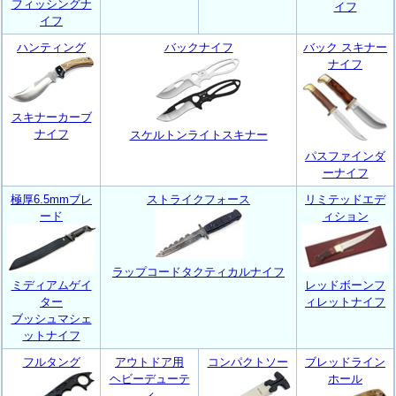
フィッシングナ
イフ
イフ
ハンティング
バックナイフ
バック スキナー
ナイフ
スキナーカーブ
ナイフ
スケルトンライトスキナー
パスファインダ
ーナイフ
極厚6.5mmブレ
ストライクフォース
リミテッドエデ
ード
ィション
ラップコードタクティカルナイフ
ミディアムゲイ
レッドボーンフ
ター
ィレットナイフ
ブッシュマシェ
ットナイフ
フルタング
アウトドア用
コンパクトソー
ブレッドライン
ヘビーデューテ
ホール
ィ