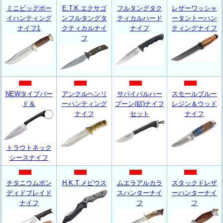
ミニビッグボー
E.T.K.エクサゴ
フルタングタク
レザーワッシャ
イハンティング
ンフルタングタ
ティカルハード
ータントーハン
ナイフ1
クティカルナイ
ナイフ
ティングナイフ
フ
NEWタイプバー
アンクルヘンリ
サバイバルハー
スモールブルー
ド＆
ーハンティング
プーン(銛)ナイフ
レジン＆ウッド
ナイフ
セット
ナイフ
トラウトネック
シースナイフ
チタニウムボン
H.K.T.メビウス
ムエラアルカラ
スタックドレザ
ディドブレイド
スハンターナイ
ーハンターナイ
ナイフ
フ
フ