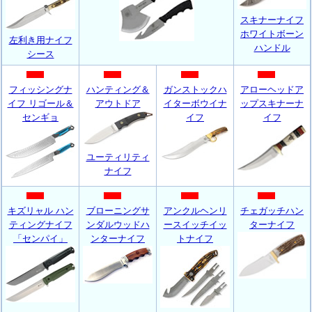
スキナーナイフ
ホワイトボーン
左利き用ナイフ
ハンドル
シース
フィッシングナ
ハンティング＆
ガンストックハ
アローヘッドア
イフ リゴール＆
アウトドア
イターボウイナ
ップスキナーナ
センギョ
イフ
イフ
ユーティリティ
ナイフ
キズリャル ハン
ブローニングサ
アンクルヘンリ
チェガッチハン
ティングナイフ
ンダルウッドハ
ースイッチイッ
ターナイフ
「センパイ」
ンターナイフ
トナイフ