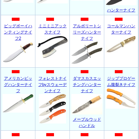
ハンターナイフ
ビッグボーイハ
ミニミニアック
アルボリートシ
コールマンハン
ンティングナイ
スナイフ
リーズハンター
ターナイフ
フ2
ナイフ
アメリカンビッ
フォレストナイ
ダマスカスエッ
ジッププロゲー
グハンターナイ
フbyスウェーデ
チングハンター
ム腹裂きナイフ
フ
ンナイフ
ナイフ
メープルウッド
ハンドル