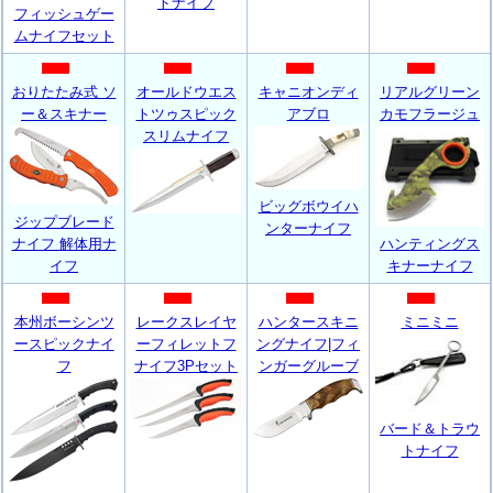
トナイフ
フィッシュゲー
ムナイフセット
おりたたみ式 ソ
オールドウエス
キャニオンディ
リアルグリーン
ー＆スキナー
トツゥスピック
アブロ
カモフラージュ
スリムナイフ
ビッグボウイハ
ジップブレード
ンターナイフ
ナイフ 解体用ナ
ハンティングス
イフ
キナーナイフ
本州ボーシンツ
レークスレイヤ
ハンタースキニ
ミニミニ
ースピックナイ
ーフィレットフ
ングナイフ|フィ
フ
ナイフ3Pセット
ンガーグルーブ
バード＆トラウ
トナイフ