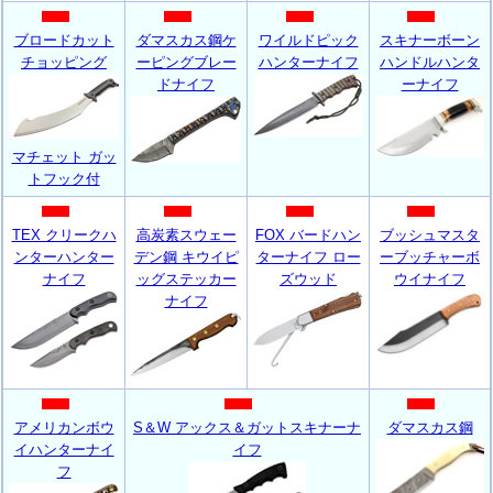
ブロードカット
ダマスカス鋼ケ
ワイルドピック
スキナーボーン
チョッピング
ーピングブレー
ハンターナイ
フ
ハンドルハンタ
ドナイフ
ーナイフ
マチェット ガッ
トフック付
TEX クリークハ
高炭素スウェー
FOX バードハン
ブッシュマスタ
ンターハンター
デン鋼 キウイピ
ターナイフ ロー
ーブッチャーボ
ナイフ
ッグステッカー
ズウッド
ウイナイフ
ナイフ
アメリカンボウ
S＆W アックス＆ガットスキナーナ
ダマスカス鋼
イハンターナイ
イフ
フ