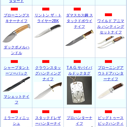
タダート
ブローニングス
リントン ザ・ト
ダマスカス鋼 ス
キナーナイフ
ライヤー2BK
タックドボウイ
ワイルド アニマ
ナイフ
ル ハンティング
セットナイフ
ダックポメルハ
ンドル
シャープタント
クラウンスタッ
T.A.G.サバイバ
ブローニングア
ーソーバック
グハンティング
ルドックタグ
ウトドアハンタ
ナイフ
ーナイフ
マシェットナイ
フ
ミラーフィニッ
スタックドレザ
プロハンターナ
ビッグトゥース
シュ
ーハンターナイ
イフ
ピックハンティ