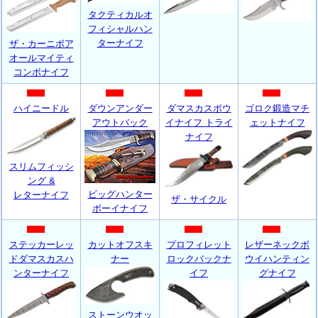
タクティカルオ
フィシャルハン
ターナイフ
ザ・カーニボア
オールマイティ
コンボナイフ
ハイニードル
ダウンアンダー
ダマスカスボウ
ゴロク鍛造マチ
アウトバック
イナイフ トライ
ェットナイフ
ナイフ
スリムフィッシ
ング &
ビッグハンター
レターナイフ
ザ・サイクル
ボーイナイフ
ステッカーレッ
カットオフスキ
プロフィレット
レザーネックボ
ドダマスカスハ
ナー
ロックバックナ
ウイハンティン
ンターナイフ
イフ
グナイフ
ストーンウオッ