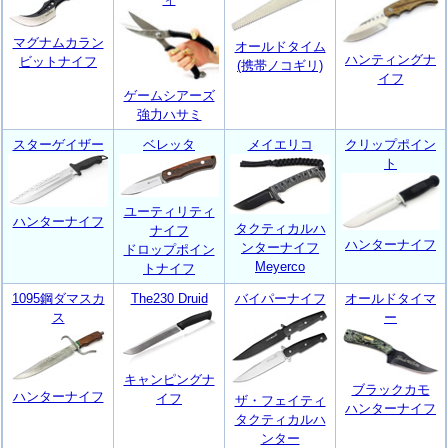
マグナムカラン
オールドタイム
ハンティングナ
ビットナイフ
(携帯ノコギリ)
イフ
ゲームシアーズ
強力ハサミ
スターゲイザー
ベレッタ
メイエリコ
クリップポイン
ト
ユーティリティ
ハンターナイフ
タクティカルハ
ナイフ
ハンターナイフ
ンターナイフ
ドロップポイン
Meyerco
トナイフ
1095鋼ダマスカ
The230 Druid
バイパーナイフ
オールドタイマ
ス
ー
キャンピングナ
ブラックカモ
ハンターナイフ
イフ
ザ・フェイティ
ハンターナイフ
タクティカルハ
ンター