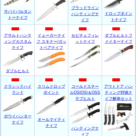
ブラッドライン
サバイバルタン
ドロップポイン
ハンティングナ
トーナイフ
トナイフ
イフ
アサルトハンテ
イェーガーナイ
セビチェフィレ
ダブルヒルトフ
ィングカスタム
フ スキナー/ガッ
ットナイフ
ァイターナイフ
ナイフ
トペアナイフ
ダブルヒルト
クラシックハイ
スリムドロップ
コールドスチー
アウトドア ハン
ランド
ポイント
ルOSIOSI＆OSS
ティング狩猟ナ
サブヒルト
イフ解体セット
ボウイハンター
オールマイティ
ナイフ
ナイフ
ハンティングナ
イフ