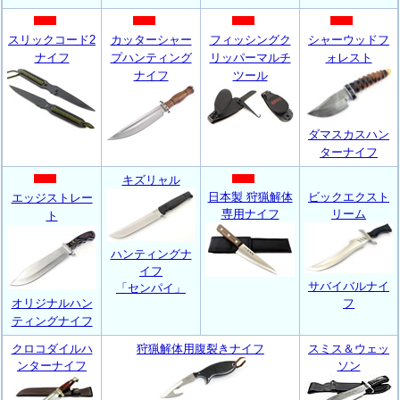
スリックコード2
カッターシャー
フィッシングク
シャーウッドフ
ナイフ
プハンティング
リッパーマルチ
ォレスト
ナイフ
ツール
ダマスカスハン
ターナイフ
キズリャル
日本製 狩猟解体
ビックエクスト
エッジストレー
専用ナイフ
リーム
ト
ハンティングナ
イフ
サバイバルナイ
「センパイ」
オリジナルハン
フ
ティングナイフ
クロコダイルハ
狩猟解体用腹裂きナイフ
スミス＆ウェッ
ンターナイフ
ソン