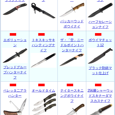
パッカーウッド
ハーフセレーシ
ボウイナイ
ョンナイフ
エボリューショ
トキスキッサキ
ザ・「空」ニー
ボウイマチェッ
ン
ハンティングナ
ドルポイントハ
ト12
イフ
ンターナイフ
ブレッドグルー
ブラック防錆マ
ブハンターナイ
ット仕上げ
フ
ベレッタ二アラ
オールドタイム
テイタースキニ
256層シャーウッ
ハンター
ングボウイナイ
ドスキナーダマ
フ
スカスナイフ