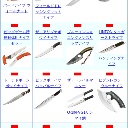
バードナイフ ウ
フィールドドレ
ォールナット
ッシングキット
ナイフ
ビッグゲーム狩
ザ・アリゾナボ
ブルーインスキ
LINTON タイガ
猟解体用ナイフ
ウイナイフ
ニングノンスリ
ーストライプ
セット
ップナイフ
ハンティングナ
イフ
トーチドボーン
ビックボーイサ
ザ・トレイルマ
ヒブンレガシー
ボウイナイフ
バイバルナイフ
スター
ウルーナイフ
O-1鋼-VG1サン
マイ鋼