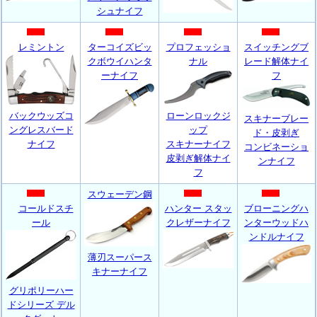
シュナイフ
レミントン
ターコイズビッ
プロフェッショ
スイッチングブ
クボウイハンタ
ナル
レード解体ナイ
ーナイフ
フ
バックウッズコ
ローンロックジ
スキナーブレー
ングレスバード
ップ
ド・皮剥ぎ
ナイフ
スキナーナイフ
コンビネーショ
皮剥ぎ解体ナイ
ンナイフ
フ
スウェーデン鋼
コールドスチ
ハンター スタッ
ブローニングハ
ール
クレザーナイフ
ンターウッドハ
ンドルナイフ
薄刃スーパース
キナーナイフ
グリポリーハー
ドシリーズ デル