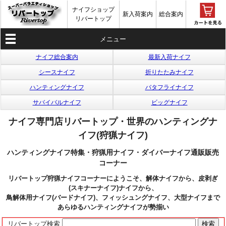
ナイフショップ
新入荷案内
総合案内
リバートップ
メニュー
ナイフ総合案内
最新入荷ナイフ
シースナイフ
折りたたみナイフ
ハンティングナイフ
バタフライナイフ
サバイバルナイフ
ビッグナイフ
ナイフ専門店リバートップ・世界のハンティングナ
イフ(狩猟ナイフ)
ハンティングナイフ特集・狩猟用ナイフ・ダイバーナイフ通販販売
コーナー
リバートップ狩猟ナイフコーナーにようこそ、解体ナイフから、皮剥ぎ
(スキナーナイフ)ナイフから、
鳥解体用ナイフ(バードナイフ)、フィッシュングナイフ、大型ナイフまで
あらゆるハンティングナイフが勢揃い
リバートップ検索