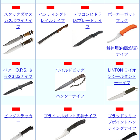
スタッグダマス
ハンティングト
デフコンヒドラ
ボーカーガット
カスボウイナイ
レイルナイフ
D2ブレードナイ
フック
フ
フ
解体用(内臓処理)
ナイフ
ベアーO.P.S. タ
ワイルドピッグ
LINTON ライオ
ック3 D2ナイフ
ンシールタント
ーナイフ
ハンターナイフ
ピッグステッカ
プライマルガット皮剥ナイフ
ブラッドクリッ
ー
プポイントハン
ティングナイフ