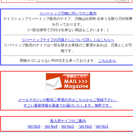
リバートップ刃物に付いてのご案内
ナイフショップリバートップ販売のナイフ、刃物は出荷時 出来うる限り刃付研摩
を行っております。
(一部法律等で刃付け出来ない商品もこざいます。)
リバートップナイフの刃落としについて詳しくはこちらへ
リバートップ販売のナイフは一部を除きお客様のご要望があれば、刃落としが可
能です。
買物カゴによらないFAX注文も承っております。
こちらから
メールマガジンの配信ご希望の方はこちらからご登録下さい。
すごい最新情報を最速でお届けいたします。無料です。
新入荷ナイフのご案内
Vol No5
・
Vol No4
・
Vol No3
・
Vol No2
・
Vol No1