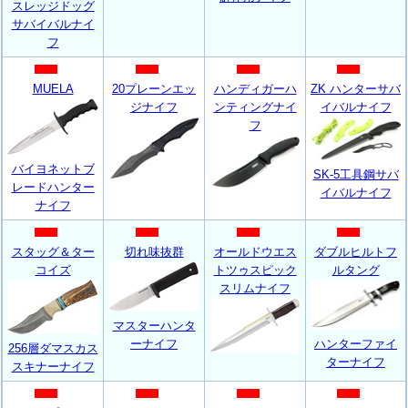
スレッジドッグ
サバイバルナイ
フ
MUELA
20プレーンエッ
ハンディガーハ
ZK ハンターサバ
ジナイフ
ンティングナイ
イバルナイフ
フ
バイヨネットブ
SK-5工具鋼サバ
レードハンター
イバルナイフ
ナイフ
スタッグ＆ター
切れ味抜群
オールドウエス
ダブルヒルトフ
コイズ
トツゥスピック
ルタング
スリムナイフ
マスターハンタ
ーナイフ
ハンターファイ
256層ダマスカス
ターナイフ
スキナーナイフ