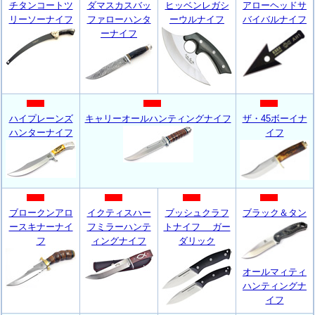
チタンコートツ
ダマスカスバッ
ヒッベンレガシ
アローヘッドサ
リーソーナイフ
ファローハンタ
ーウルナイフ
バイバルナイフ
ーナイフ
ハイプレーンズ
キャリーオールハンティングナイフ
ザ・45ボーイナ
ハンターナイフ
イフ
ブロークンアロ
イクティスハー
ブッシュクラフ
ブラック＆タン
ースキナーナイ
フミラーハンテ
トナイフ ガー
フ
ィングナイフ
ダリック
オールマィティ
ハンティングナ
イフ