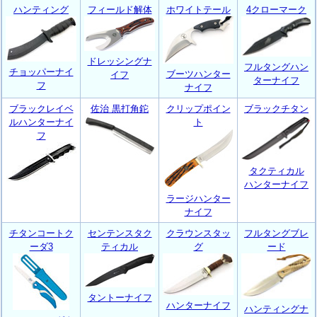
ハンティング
フィールド解体
ホワイトテール
4クローマーク
ドレッシングナ
フルタングハン
チョッパーナイ
ブーツハンター
イフ
ターナイフ
フ
ナイフ
ブラックレイベ
佐治 黒打角鉈
クリップポイン
ブラックチタン
ルハンターナイ
ト
フ
タクティカル
ハンターナイフ
ラージハンター
ナイフ
チタンコートク
センテンスタク
クラウンスタッ
フルタングブレ
ーダ3
ティカル
グ
ード
タントーナイフ
ハンターナイフ
ハンティングナ