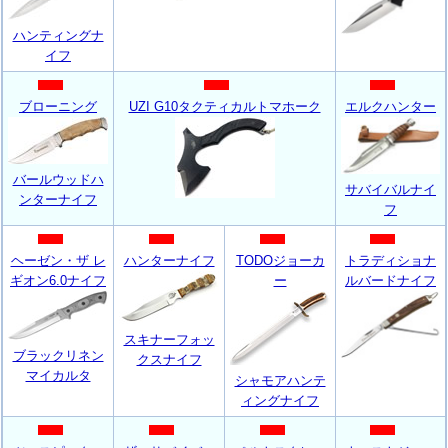
ハンティングナ
イフ
ブローニング
UZI G10タクティカルトマホーク
エル
クハンター
バールウッドハ
サバイバルナイ
ンターナイフ
フ
ヘーゼン・ザ レ
ハンターナイフ
TODOジョーカ
トラディショナ
ギオン6.0ナイフ
ー
ルバードナイフ
スキナーフォッ
ブラックリネン
クスナイフ
マイカルタ
シャモアハンテ
ィングナイフ