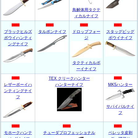
鳥解体用タクテ
ィカルナイフ
ブラックヒルズ
タルポンナイフ
ドロップフォー
スタッグビッグ
ボウイハンティ
ジ
ボウイナイフ
ングナイフ
タクティカルボ
ーイナイフ
TEX クリークハンター
レザーボーイハ
ハンターナイフ
MK5ハンター
ンティングナイ
フ
サバイバルナイ
フ
モホークハンテ
チューダプロフェッショナル
ベレッタ皮剥