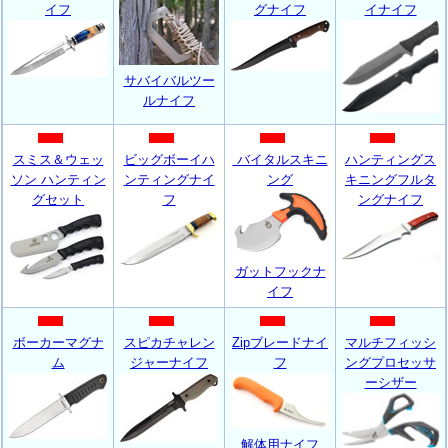
イフ
グナイフ
イナイフ
サバイバルツー
ルナイフ
スミス＆ウェッ
ビッグボーイハ
バイタルスキニ
ハンティングス
ソン ハンティン
ンティングナイ
ング
キニングフルタ
グセット
フ
ングナイフ
ガットフックナ
イフ
ボーカーマグナ
スピカチャレン
Zipブレードナイ
マルチフィッシ
ム
ジャーナイフ
フ
ングプロセッサ
ーシザー
解体用ナイフ