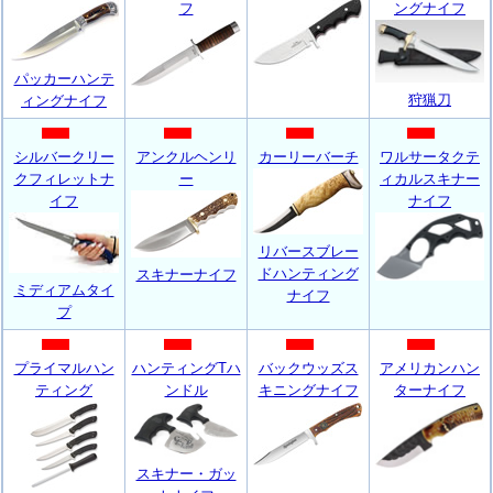
フ
ングナイフ
パッカーハンテ
狩猟刀
ィングナイフ
シルバークリー
アンクルヘンリ
カーリーバーチ
ワルサータクテ
クフィレットナ
ー
ィカルスキナー
イフ
ナイフ
リバースブレー
ドハンティング
スキナーナイフ
ミディアムタイ
ナイフ
プ
プライマルハン
ハンティングTハ
バックウッズス
アメリカンハン
ティング
ンドル
キニングナイフ
ターナイフ
スキナー・ガッ