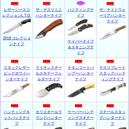
レザーシースコ
ザ・ヤスリミニ
ハンティングナ
ザ・ナイトウォ
レクションL.T.D.
ハンターナイフ
イフ
ーリアハンター
ナイフ
2018 コレクショ
ケイパーナイフ
ンナイフ
＆スキニングナ
イフ
スタックレザー
ライオンスチー
チタンコートバ
ヤスリブレード
ビックボウイハ
ルスキナーフォ
ンブーハンター
スタッグハンテ
ンターナイフ
ルダーナイフ
ナイフ
ィングナイフ
ハンティングキ
セリエオールラ
ケーバーハンテ
スチールスタッ
ットパックナイ
ウンドハンター
ィングスキナー
グハンターナイ
フ
ナイフ
ナイフ
フ