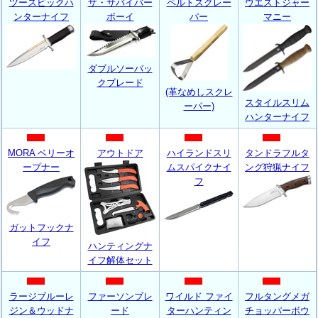
ツースピックハ
ザ・サバイバー
ペルトスクレー
ウエストジャー
ンターナイフ
ボーイ
パー
マニー
ダブルソーバッ
クブレード
(革なめしスクレ
スタイルスリム
ーパー)
ハンターナイフ
MORA ベリーオ
アウトドア
ハイランドスリ
タンドラフルタ
ープナー
ムスパイク
ナイ
ング狩猟ナイフ
フ
ガットフックナ
イフ
ハンティングナ
イフ解体セット
ラージブルーレ
ファーソンブレ
ワイルド ファイ
フルタングメガ
ジン＆ウッドナ
ード
ターハンティン
チョッパーボウ