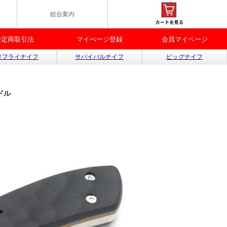
総合案内
特定商取引法
マイぺージ登録
会員マイページ
タフライナイフ
サバイバルナイフ
ビッグナイフ
ドル