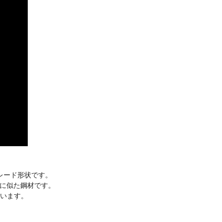
レード形状です。
8に似た鋼材です。
います。