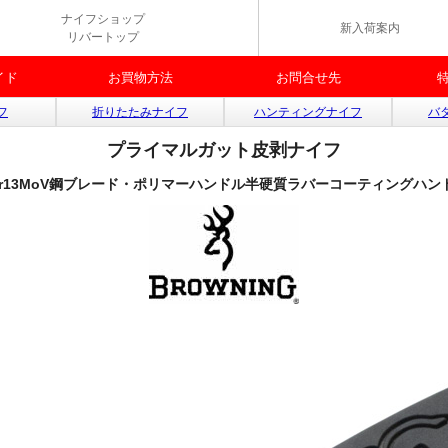
ナイフショップ
新入荷案内
リバートップ
イド
お買物方法
お問合せ先
フ
折りたたみナイフ
ハンティングナイフ
バ
プライマルガット皮剥ナイフ
Cr13MoV鋼ブレード・ポリマーハンドル半硬質ラバーコーティングハン