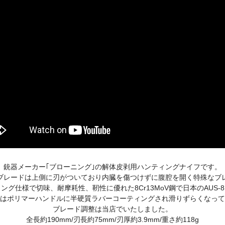
銃器メーカー｢ブローニング｣の解体皮剥用ハンティングナイフです。
ブレードは上側に刃がついており内臓を傷つけずに腹腔を開く特殊なブ
ング仕様で切味、耐摩耗性、靭性に優れた8Cr13MoV鋼で日本のAUS-
はポリマーハンドルに半硬質ラバーコーティングされ滑りずらくなって
ブレード調整は当店でいたしました。
全長約190mm/刃長約75mm/刃厚約3.9mm/重さ約118g