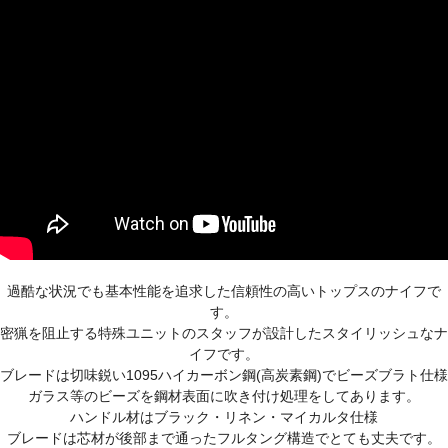
過酷な状況でも基本性能を追求した信頼性の高いトップスのナイフで
す。
密猟を阻止する特殊ユニットのスタッフが設計したスタイリッシュなナ
イフです。
ブレードは切味鋭い1095ハイカーボン鋼(高炭素鋼)でビーズブラト仕様
ガラス等のビーズを鋼材表面に吹き付け処理をしてあります。
ハンドル材はブラック・リネン・マイカルタ仕様
ブレードは芯材が後部まで通ったフルタング構造でとても丈夫です。