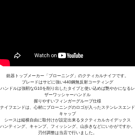
銃器トップメーカー「ブローニング」のクティカルナイフです。
ブレードはサビに強い440鋼無反射コーティング
ハンドルは強靭なG10を削り出したタイプと使い込めば艶やかになるレ
ザーワッシャーハンドル
握りやすいフィンガーグルーブ仕様
ナイフエンドは、心材にブローニングのロゴが入ったステンレスエンド
キャップ
シースは縦横自由に取付けが設定出来るタクティカルカイデックス
ハンティング、キャンプ、フィッシング、山歩きなどにいかがですか。
刃付調整は当店で行いました。