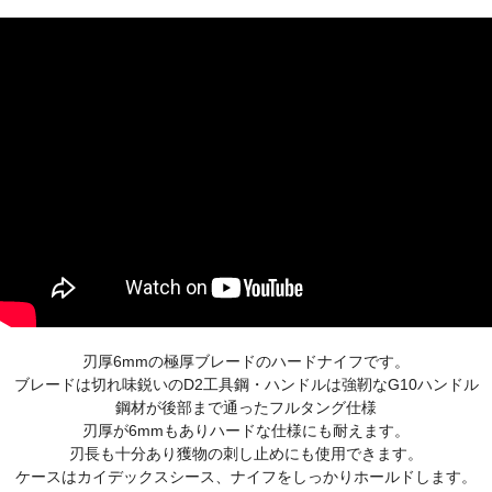
刃厚6mmの極厚ブレードのハードナイフです。
ブレードは切れ味鋭いのD2工具鋼・ハンドルは強靭なG10ハンドル
鋼材が後部まで通ったフルタング仕様
刃厚が6mmもありハードな仕様にも耐えます。
刃長も十分あり獲物の刺し止めにも使用できます。
ケースはカイデックスシース、ナイフをしっかりホールドします。