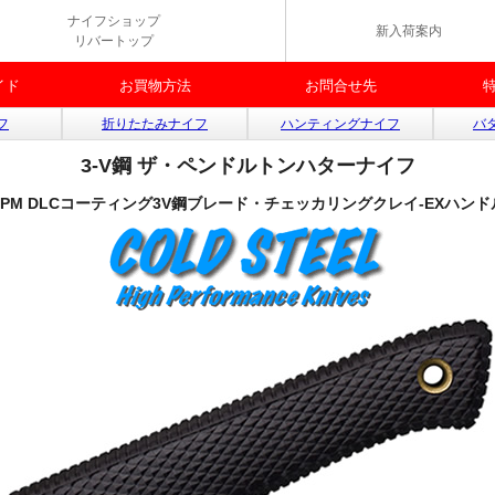
ナイフショップ
新入荷案内
リバートップ
イド
お買物方法
お問合せ先
フ
折りたたみナイフ
ハンティングナイフ
バ
3-V鋼 ザ・ペンドルトンハターナイフ
CPM DLCコーティング3V鋼ブレード・チェッカリングクレイ-EXハンド