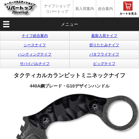
ナイフショップ
新入荷案内
総合案内
リバートップ
メニュー
ナイフ総合案内
最新入荷ナイフ
シースナイフ
折りたたみナイフ
ハンティングナイフ
バタフライナイフ
サバイバルナイフ
ビッグナイフ
タクティカルカランビットミニネックナイフ
440A鋼ブレード・G10デザインハンドル