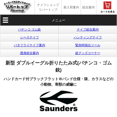
ナイフショップ
新入荷案内
総合案内
リバートップ
メニュー
パチンコ ゴム銃
ナイフ総合案内
シースナイフ
ハンティングナイフ
バタフライナイフ案内
緊急時脱出ツール
護身総合案内
超グッズコーナー
新型 ダブルイーグル折りたたみ式(パチンコ・ゴム
銃)
ハンドカード付ブラックフラットＷバンド仕様・猿、カラスなどの
小動物、害獣の威嚇に