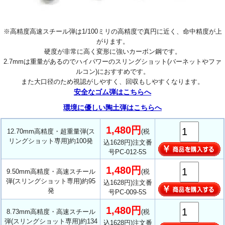
※高精度高速スチール弾は1/100ミリの高精度で真円に近く、命中精度が上
がります。
硬度が非常に高く変形に強いカーボン鋼です。
2.7mmは重量があるのでハイパワーのスリングショット(バーネットやファ
ルコン)におすすめです。
また大口径のため視認がしやすく、回収もしやすくなります。
安全なゴム弾はこちらへ
環境に優しい陶土弾はこちらへ
1,480円
12.70mm高精度・超重量弾(ス
(税
リングショット専用)約100発
込1628円)注文番
号PC-012-5S
1,480円
9.50mm高精度・高速スチール
(税
弾(スリングショット専用)約95
込1628円)注文番
発
号PC-009-5S
1,480円
8.73mm高精度・高速スチール
(税
弾(スリングショット専用)約134
込1628円)注文番