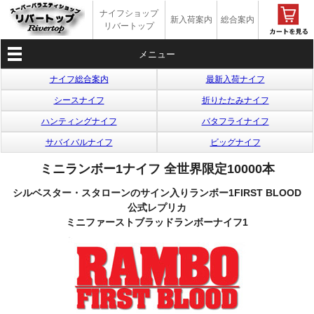
ナイフショップ
新入荷案内
総合案内
リバートップ
メニュー
ナイフ総合案内
最新入荷ナイフ
シースナイフ
折りたたみナイフ
ハンティングナイフ
バタフライナイフ
サバイバルナイフ
ビッグナイフ
ミニランボー1ナイフ 全世界限定10000本
シルベスター・スタローンのサイン入りランボー1FIRST BLOOD
公式レプリカ
ミニファーストブラッドランボーナイフ1