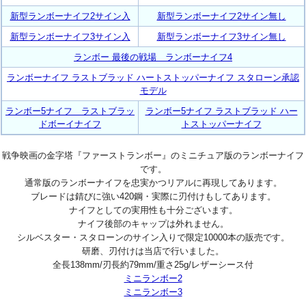
新型ランボーナイフ2サイン入
新型ランボーナイフ2サイン無し
新型ランボーナイフ3サイン入
新型ランボーナイフ3サイン無し
ランボー 最後の戦場 ランボーナイフ4
ランボーナイフ ラストブラッド ハートストッパーナイフ スタローン承認
モデル
ランボー5ナイフ ラストブラッ
ランボー5ナイフ ラストブラッド ハー
ドボーイナイフ
トストッパーナイフ
戦争映画の金字塔『ファーストランボー』のミニチュア版のランボーナイフ
です。
通常版のランボーナイフを忠実かつリアルに再現してあります。
ブレードは錆びに強い420鋼・実際に刃付けもしてあります。
ナイフとしての実用性も十分ございます。
ナイフ後部のキャップは外れません。
シルベスター・スタローンのサイン入りで限定10000本の販売です。
研磨、刃付けは当店で行いました。
全長138mm/刃長約79mm/重さ25g/レザーシース付
ミニランボー2
ミニランボー3