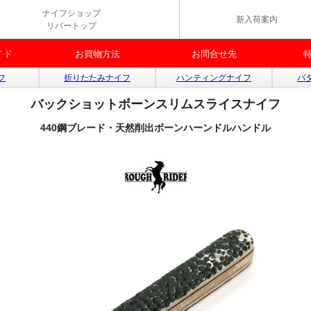
ナイフショップ
新入荷案内
リバートップ
イド
お買物方法
お問合せ先
フ
折りたたみナイフ
ハンティングナイフ
バ
バックショットボーンスリムスライスナイフ
440鋼ブレード・天然削出ボーンハーンドルハンドル