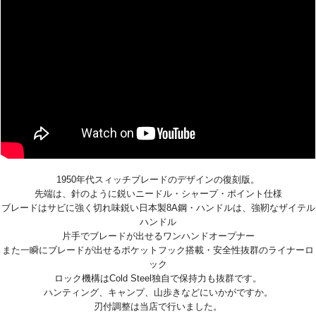
1950年代スィッチブレードのデザインの復刻版。
先端は、針のように鋭いニードル・シャープ・ポイント仕様
ブレードはサビに強く切れ味鋭い日本製8A鋼・ハンドルは、強靭なザイテル
ハンドル
片手でブレードが出せるワンハンドオープナー
また一瞬にブレードが出せるポケットフック搭載・安全性抜群のライナーロ
ック
ロック機構はCold Steel独自で保持力も抜群です。
ハンティング、キャンプ、山歩きなどにいかがですか。
刃付調整は当店で行いました。