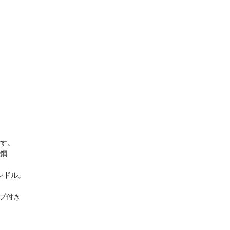
す。
鋼
ンドル。
ップ付き