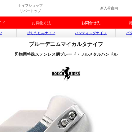
ナイフショップ
新入荷案内
リバートップ
イド
お買物方法
お問合せ先
フ
折りたたみナイフ
ハンティングナイフ
バ
ブルーデニムマイカルタナイフ
刃物用特殊ステンレス鋼ブレード・フルメタルハンドル