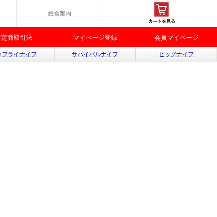
総合案内
特定商取引法
マイぺージ登録
会員マイページ
タフライナイフ
サバイバルナイフ
ビッグナイフ