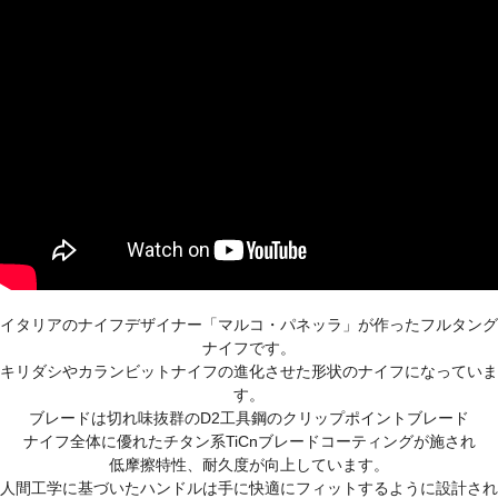
イタリアのナイフデザイナー「マルコ・パネッラ」が作ったフルタング
ナイフです。
キリダシやカランビットナイフの進化させた形状のナイフになっていま
す。
ブレードは切れ味抜群のD2工具鋼のクリップポイントブレード
ナイフ全体に優れたチタン系TiCnブレードコーティングが施され
低摩擦特性、耐久度が向上しています。
人間工学に基づいたハンドルは手に快適にフィットするように設計され