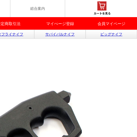
総合案内
特定商取引法
マイぺージ登録
会員マイページ
タフライナイフ
サバイバルナイフ
ビッグナイフ