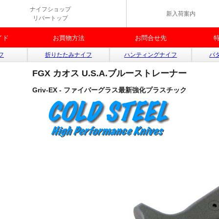
ナイフショップ
新入荷案内
リバートップ
イド
お買物方法
お問合せ先
フ
折りたたみナイフ
ハンティングナイフ
バ
FGX カオス U.S.A.ブルーストレーナー
Griv-EX - ファイバーグラス最新強化プラスチック