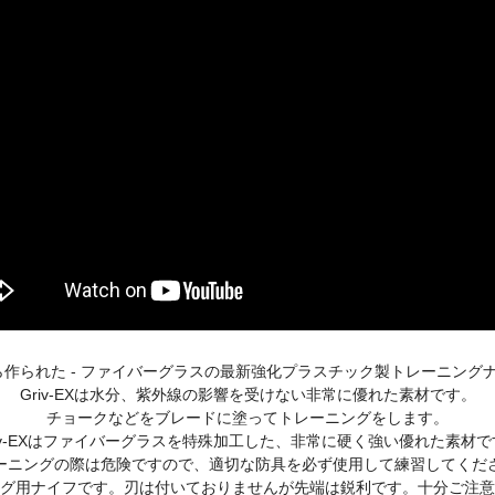
EXから作られた - ファイバーグラスの最新強化プラスチック製トレーニング
Griv-EXは水分、紫外線の影響を受けない非常に優れた素材です。
チョークなどをブレードに塗ってトレーニングをします。
riv-EXはファイバーグラスを特殊加工した、非常に硬く強い優れた素材で
ーニングの際は危険ですので、適切な防具を必ず使用して練習してくだ
グ用ナイフです。刃は付いておりませんが先端は鋭利です。十分ご注意