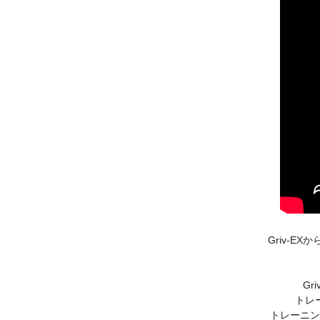
Griv-
G
トレ
トレーニン