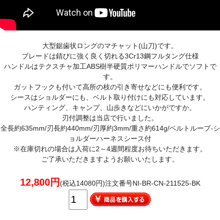
大型鋸歯状ロングのマチャット(山刀)です。
ブレードは錆びに強く良く切れる3Cr13鋼フルタング仕様
ハンドルはテクスチャ加工ABS樹半硬質ポリマーハンドルでソフトで
す。
ガットフックも付いて高所の枝の引き寄せなどにも便利です。
シースはショルダーにも、ベルト取り付けにも対応しています。
ハンティング、キャンプ、山歩きなどにいかがですか。
刃付調整は当店で行いました。
全長約635mm/刃長約440mm/刃厚約3mm/重さ約614g/ベルトループ-シ
ョルダーハーネスシース付
※在庫切れの場合は入荷に2～4週間程度お待ちいただきます。
ご了承いただきますようお願いいたします。
12,800円
(税込14080円)注文番号NI-BR-CN-211525-BK