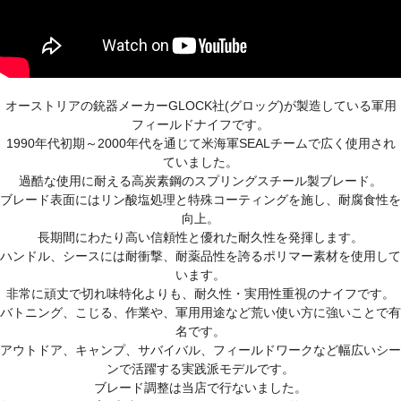
オーストリアの銃器メーカーGLOCK社(グロッグ)が製造している軍用
フィールドナイフです。
1990年代初期～2000年代を通じて米海軍SEALチームで広く使用され
ていました。
過酷な使用に耐える高炭素鋼のスプリングスチール製ブレード。
ブレード表面にはリン酸塩処理と特殊コーティングを施し、耐腐食性を
向上。
長期間にわたり高い信頼性と優れた耐久性を発揮します。
ハンドル、シースには耐衝撃、耐薬品性を誇るポリマー素材を使用して
います。
非常に頑丈で切れ味特化よりも、耐久性・実用性重視のナイフです。
バトニング、こじる、作業や、軍用用途など荒い使い方に強いことで有
名です。
アウトドア、キャンプ、サバイバル、フィールドワークなど幅広いシー
ンで活躍する実践派モデルです。
ブレード調整は当店で行ないました。