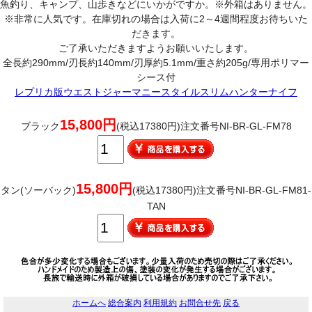
魚釣り、キャンプ、山歩きなどにいかがですか。※外箱はありません。
※非常に人気です。在庫切れの場合は入荷に2～4週間程度お待ちいた
だきます。
ご了承いただきますようお願いいたします。
全長約290mm/刃長約140mm/刃厚約5.1mm/重さ約205g/専用ポリマー
シース付
レプリカ版ウエストジャーマニースタイルスリムハンターナイフ
15,800円
ブラック
(税込17380円)注文番号NI-BR-GL-FM78
15,800円
タン(ソーバック)
(税込17380円)注文番号NI-BR-GL-FM81-
TAN
ホームへ
総合案内
利用規約
お問合せ先
戻る