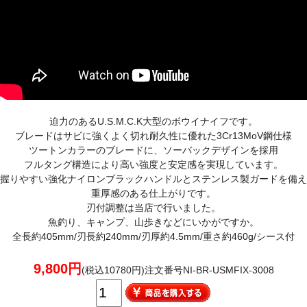
迫力のあるU.S.M.C.K大型のボウイナイフです。
ブレードはサビに強くよく切れ耐久性に優れた3Cr13MoV鋼仕様
ツートンカラーのブレードに、ソーバックデザインを採用
フルタング構造により高い強度と安定感を実現しています。
握りやすい強化ナイロンブラックハンドルとステンレス製ガードを備え
重厚感のある仕上がりです。
刃付調整は当店で行いました。
魚釣り、キャンプ、山歩きなどにいかがですか。
全長約405mm/刃長約240mm/刃厚約4.5mm/重さ約460g/シース付
9,800円
(税込10780円)注文番号NI-BR-USMFIX-3008