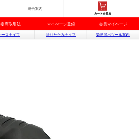
総合案内
特定商取引法
マイぺージ登録
会員マイページ
シースナイフ
折りたたみナイフ
緊急脱出ツール案内