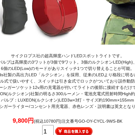
サイクロプス社の超高輝度ハンドLEDスポットライトです。
バルブは高輝度の3ワットが3個で9ワット。3個のルクシオンLED(High)
6個のLED(Low)のモードがありスイッチ1つで切り替えることが可能。
ileds社製の高出力LED「ルクシオン」を採用、従来のLEDより格段に明る
ル式で扱いやすく、スイッチは引き金式でロックがついており誤作動防
ーシガーソケット12v用の充電器が付いてライトの後部に接続するだけ
EON(ルクシオン)社製の明るさ300ルーメン・電池充電式照射時間High
バルブ：LUXEON(ルクシオン)LED3w×3灯・サイズ約190mm×155mm
シガーライター/コンセント用充電器、赤色レンズ・説明書は英文とな
9,800円
(税込10780円)注文番号GO-OY-CYCL-9WS-BK