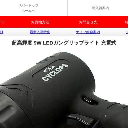
リバートッブ
新入荷案内
ホームへ
イド
お買物方法
お問合せ先
ズ1
最新入荷特集
ナイフ総合案内
超高輝度 9W LEDガングリップライト 充電式