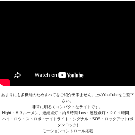
あまりにも多機能のためすべてをご紹介出来ません。上のYouTubeをご覧下
さい。
非常に明るくコンパクトなライトです。
Hight：８３ルーメン、連続点灯：約５時間:Law：連続点灯：２０１時間、
ハイ・ロウ・ストロボ・ナイトライト・シグナル・SOS・ロックアウト(ボ
タンロック)
モーションコントロール搭載