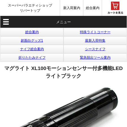
スーパーバラエティショップ
新入荷案内
総合案内
リバートップ
メニュー
総合案内
特殊ライトコーナー
超面白グッズ1
最新入荷特集
ナイフ総合案内
シースナイフ
折りたたみナイフ
緊急脱出ツール案内
マグライト XL100モーションセンサー付多機能LED
ライトブラック