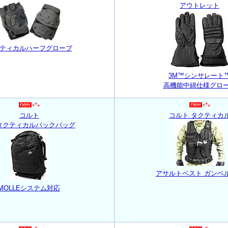
アウトレット
ティカルハーフグローブ
3M™シンサレート
高機能中綿仕様グロ
コルト
コルト タクティカ
タクティカルバックバッグ
アサルトベスト ガンベ
MOLLEシステム対応