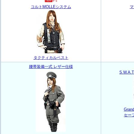
コルトMOLLEシステム
マ
タクティカルベスト
腰帯装備一式 レザー仕様
S.W.
Gra
セー