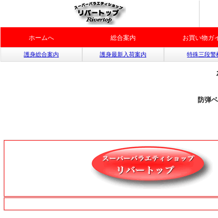
ホームへ
総合案内
お買い物ガ
護身総合案内
護身最新入荷案内
特殊三段警
防弾ベ