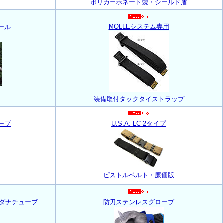
ポリカーボネート製・シールド盾
MOLLEシステム専用
ール
装備取付タックタイストラップ
ーブ
U.S.A. LC-2タイプ
ピストルベルト・廉価版
ンダナチューブ
防刃ステンレスグローブ