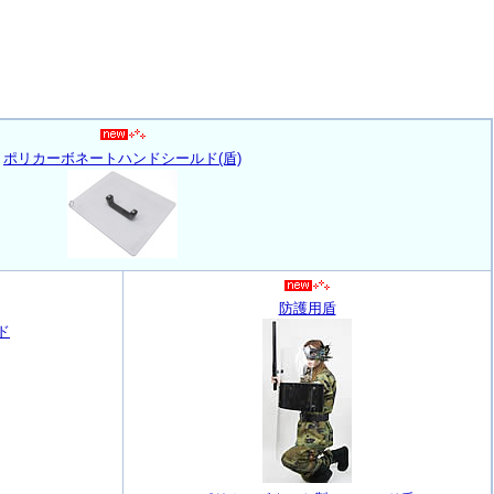
ポリカーボネートハンドシールド(盾)
防護用盾
ド