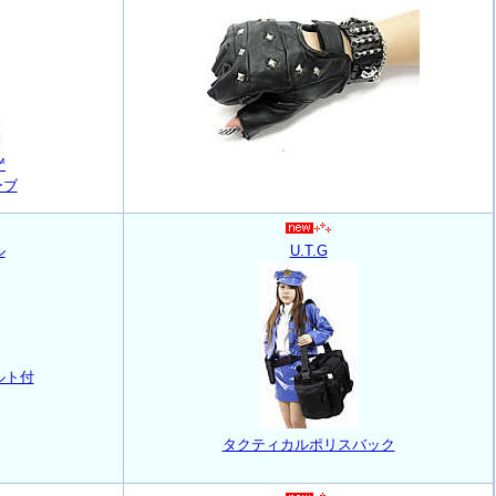
™
ーブ
ル
U.T.G
ルト付
タクティカルポリスバック