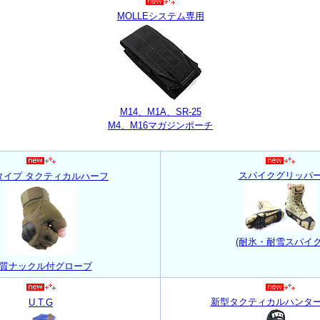
MOLLEシステム専用
M14、M1A、SR-25
M4、M16マガジンポーチ
スパイクグリッパ
タイプ タクティカルハーフ
(耐氷・耐雪スパイク
質ナックル付グローブ
新型タクティカルハンタ
U.T.G