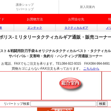
護身ショップ
新入荷案内
リバートップ
イド
お買物方法
お問合せ先
棒
ヌンチャク
タクティカルギア
メ
ポリス-ミリタリータクティカルギア通販・販売コーナ
スト＆戦闘用防刃手袋＆オリジナルタクティカルベスト・タクティカル
サバイバル・災害時・魚釣り・ハンティング用通販コーナー
お電話、FAXでもご注文を承ります。TEL084-922-9315 FAX084-994-8491
買物カゴによらないFAX注文も承っております。
こちらから
リバートップ検索