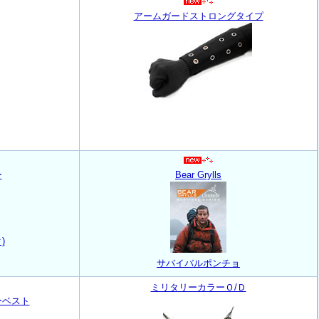
アームガードストロングタイプ
ー
Bear Grylls
)
サバイバルポンチョ
ミリタリーカラーＯ/Ｄ
ーベスト