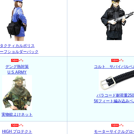
タクティカルポリス
ーフショルダーバック
デング熱対策
コルト サバイバルベ
U.S.ARMY
パラコード耐荷重250
56フィート編み込みベ
実物蚊よけネット
HIGH プロテクト
モーターサイクルグロ