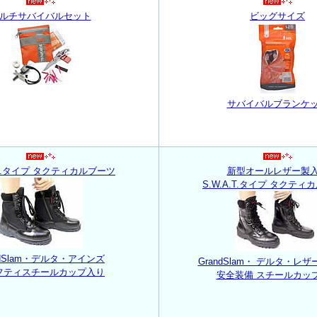
ルチサバイバルセット
ビッグサイズ
サバイバルブランケ
A.T.タイプ タクティカルブーツ
新型オールレザー製
S.W.A.T.タイプ タクティ
ndSlam・デルタ・アインズ
GrandSlam・ デルタ・レ
フティスチールカップ入り
安全装備 スチールカッ