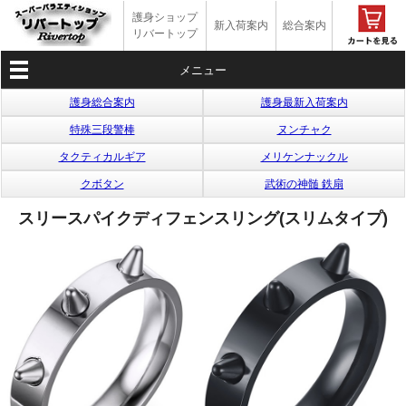
護身ショップ
新入荷案内
総合案内
リバートップ
メニュー
護身総合案内
護身最新入荷案内
特殊三段警棒
ヌンチャク
タクティカルギア
メリケンナックル
クボタン
武術の神髄 鉄扇
スリースパイクディフェンスリング(スリムタイプ)