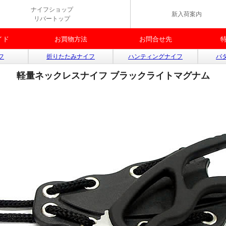
ナイフショップ
新入荷案内
リバートップ
イド
お買物方法
お問合せ先
フ
折りたたみナイフ
ハンティングナイフ
バ
軽量ネックレスナイフ ブラックライトマグナム