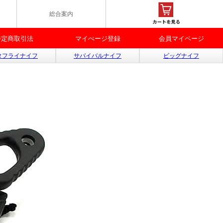
総合案内
特定商取引法
マイぺージ登録
会員マイページ
タフライナイフ
サバイバルナイフ
ビッグナイフ