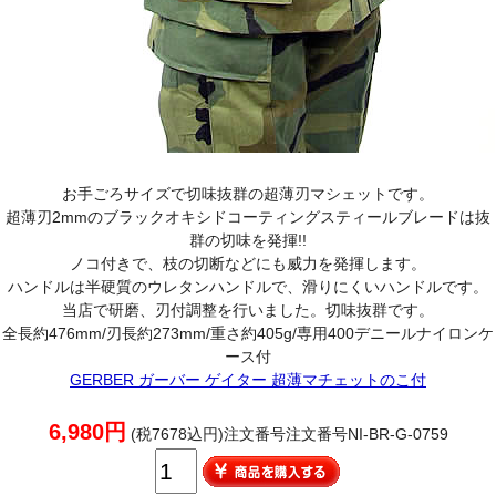
お手ごろサイズで切味抜群の超薄刃マシェットです。
超薄刃2mmのブラックオキシドコーティングスティールブレードは抜
群の切味を発揮!!
ノコ付きで、枝の切断などにも威力を発揮します。
ハンドルは半硬質のウレタンハンドルで、滑りにくいハンドルです。
当店で研磨、刃付調整を行いました。切味抜群です。
全長約476mm/刃長約273mm/重さ約405g/専用400デニールナイロンケ
ース付
GERBER ガーバー ゲイター 超薄マチェットのこ付
6,980円
(税7678込円)注文番号注文番号NI-BR-G-0759