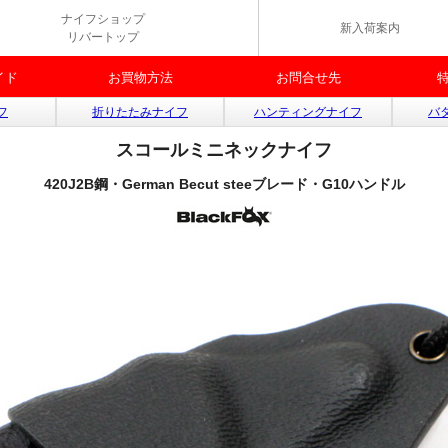
ナイフショップ
新入荷案内
リバートップ
イド
お買物方法
お問合せ先
フ
折りたたみナイフ
ハンティングナイフ
バ
スコールミニネックナイフ
420J2B鋼・German Becut steeブレード・G10ハンドル