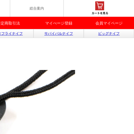
総合案内
特定商取引法
マイぺージ登録
会員マイページ
タフライナイフ
サバイバルナイフ
ビッグナイフ