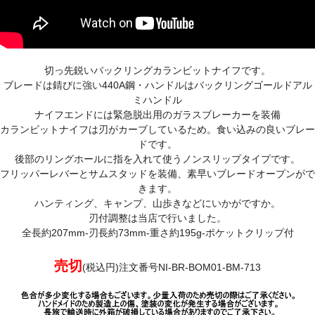
切っ先鋭いバックリングカランビットナイフです。
ブレードは錆びに強い440A鋼・ハンドルはバックリングゴールドアル
ミハンドル
ナイフエンドには緊急脱出用のガラスブレーカーを装備
カランビットナイフは刃がカーブしているため。食い込みの良いブレー
ドです。
後部のリングホールに指を入れて使うノンスリップタイプです。
フリッパーレバーとサムスタッドを装備、素早いブレードオープンがで
きます。
ハンティング、キャンプ、山歩きなどにいかがですか。
刃付調整は当店で行いました。
全長約207mm-刃長約73mm-重さ約195g-ポケットクリップ付
売切
(税込円)注文番号NI-BR-BOM01-BM-713