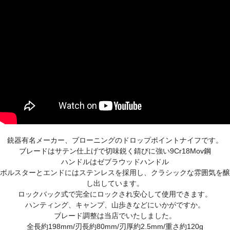
銃器有名メーカー、ブローニングのドロップポイントナイフです。
ブレードはサテン仕上げで切味鋭く錆びに強い9Cr18Mov鋼
ハンドルはゼブラウッドハンドル
ボルスターとエンドにはステンレスを採用し、クラシックな雰囲気を醸
し出しています。
ロックバック式で完全にロックされ安心して使用できます。
ハンティング、キャンプ、山歩きなどにいかがですか。
ブレード調整は当店でいたしました。
全長約198mm/刃長約80mm/刃厚約2.5mm/重さ約120g