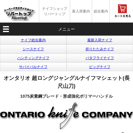
゛
ナイフショップ
新入荷案内
総合案内
リバートップ
メニュー
ナイフ総合案内
最新入荷ナイフ
シースナイフ
折りたたみナイフ
ハンティングナイフ
バタフライナイフ
サバイバルナイフ
ビッグナイフ
オンタリオ 超ロングジャングルナイフマシェット(長
尺山刀)
1075炭素鋼ブレード・形成強化ポリマーハンドル