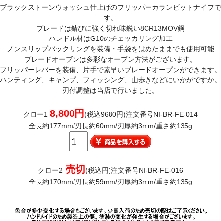
ブラックストーンウォッシュ仕上げのフリッパーカランビットナイフで
す。
ブレードは錆びに強く切れ味鋭い8CR13MOV鋼
ハンドル材はG10のチェッカリング加工
ノンスリップバックリングを装備・手袋をはめたままでも使用可能
ブレードオーブンは多彩なオープン方法がございます。
フリッパーレバーを装備、片手で素早いブレードオープンができます。
ハンティング、キャンプ、フィッシング、山歩きなどにいかがですか。
刃付調整は当店で行いました。
8,800円
クロー1
(税込9680円)注文番号NI-BR-FE-014
全長約177mm/刃長約60mm/刃厚約3mm/重さ約135g
売切
クロー2
(税込円)注文番号NI-BR-FE-016
全長約170mm/刃長約59mm/刃厚約3mm/重さ約135g