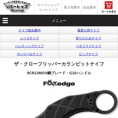
ナイフショップ
新入荷案内
総合案内
リバートップ
メニュー
ナイフ総合案内
最新入荷ナイフ
シースナイフ
折りたたみナイフ
ハンティングナイフ
バタフライナイフ
サバイバルナイフ
ビッグナイフ
ザ・クローフリッパーカランビットナイフ
8CR13MOV鋼ブレード・G10ハンドル