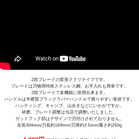
2段ブレードの変形ククリナイフです。
ブレードは刃物用特殊ステンレス鋼、お手入れも簡単です。
2段ブレードで多機能に使用出来ます。
ハンドルは半硬質ブラックラバーハンドルで握りやすい形状です。
ハンティング、キャンプ、山歩きなどにいかがですか。
研磨、ブレード調整は当店で調整いたしました。
ガットフック部はデザインで刃付けされておりません。
全長304mm/刃長約169mm/刃厚約3.5mm/重さ約250g