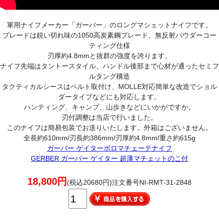
軍用ナイフメーカー「ガーバー」のロングマシェットナイフです。
ブレードは鋭い切れ味の1050高炭素鋼ブレード、無反射パウダーコー
ティング仕様
刃厚約4.8mmと抜群の強度を誇ります。
ナイフ先端はタントースタイル、ハンドル後部まで心材が通ったセミフ
ルタング構造
タクティカルシースはベルト取付け、MOLLE対応簡単な改造でショル
ダータイプなどにも対応します。
ハンティング、キャンプ、山歩きなどにいかがですか。
刃付調整は当店で行いました。
このナイフは簡易包装でお送りいたします。外箱はございません。
全長約610mm/刃長約386mm/刃厚約4.8mm/重さ約615g
ガーバー ゲイターボロマチェーテナイフ
GERBER ガーバー ゲイター 超薄マチェットのこ付
18,800円
(税込20680円)注文番号NI-RMT-31-2848