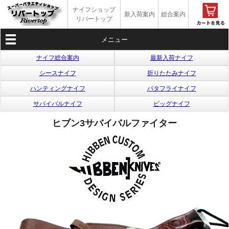
ナイフショップ
新入荷案内
総合案内
リバートップ
メニュー
ナイフ総合案内
最新入荷ナイフ
シースナイフ
折りたたみナイフ
ハンティングナイフ
バタフライナイフ
サバイバルナイフ
ビッグナイフ
ヒブン3サバイバルファイター