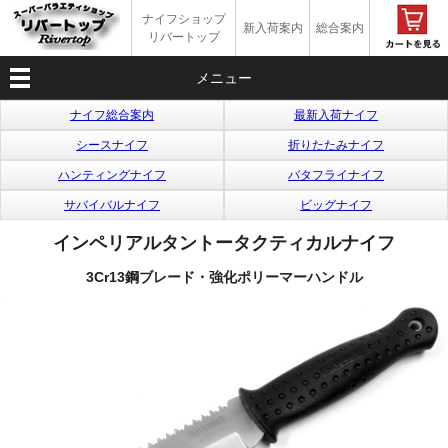
ナイフショップ
新入荷案内
総合案内
リバートップ
メニュー
ナイフ総合案内
最新入荷ナイフ
シースナイフ
折りたたみナイフ
ハンティングナイフ
バタフライナイフ
サバイバルナイフ
ビッグナイフ
インペリアルタントータクティカルナイフ
3Cr13
鋼ブレード・強化ポリーマーハンドル