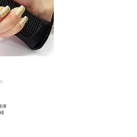
た。
発揮
様