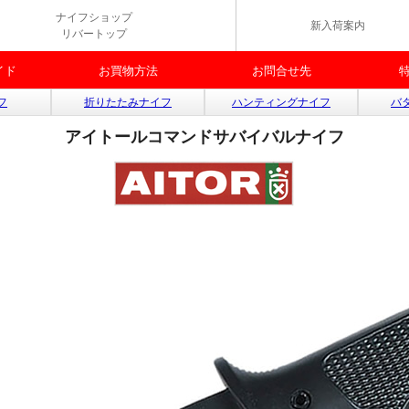
ナイフショップ
新入荷案内
リバートップ
イド
お買物方法
お問合せ先
フ
折りたたみナイフ
ハンティングナイフ
バ
アイトールコマンドサバイバルナイフ