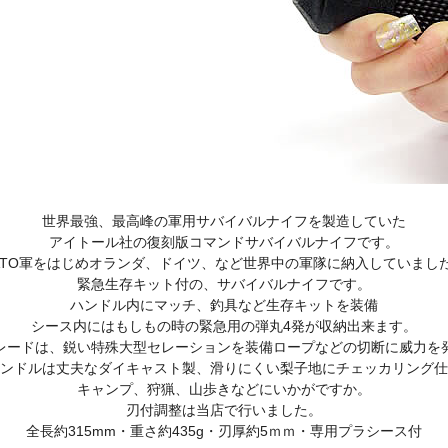
世界最強、最高峰の軍用サバイバルナイフを製造していた
アイトール社の復刻版コマンドサバイバルナイフです。
ATO軍をはじめオランダ、ドイツ、など世界中の軍隊に納入していまし
緊急生存キット付の、サバイバルナイフです。
ハンドル内にマッチ、釣具など生存キットを装備
シース内にはもしもの時の緊急用の弾丸4発が収納出来ます。
レードは、鋭い特殊大型セレーションを装備ロープなどの切断に威力を
ンドルは丈夫なダイキャスト製、滑りにくい梨子地にチェッカリング仕
キャンプ、狩猟、山歩きなどにいかがですか。
刃付調整は当店で行いました。
全長約315mm・重さ約435g・刃厚約5ｍｍ・専用プラシース付