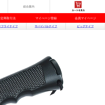
総合案内
特定商取引法
マイぺージ登録
会員マイページ
タフライナイフ
サバイバルナイフ
ビッグナイフ