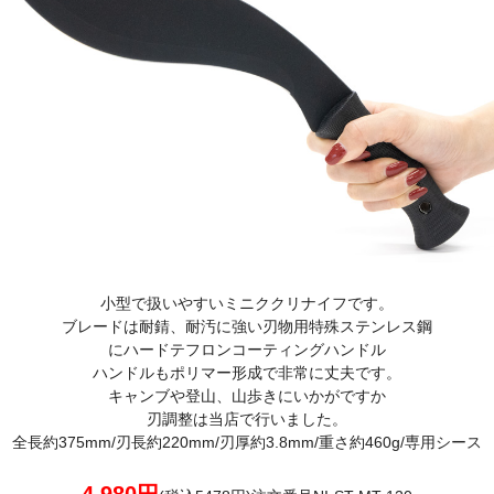
小型で扱いやすいミニククリナイフです。
ブレードは耐錆、耐汚に強い刃物用特殊ステンレス鋼
にハードテフロンコーティングハンドル
ハンドルもポリマー形成で非常に丈夫です。
キャンブや登山、山歩きにいかがですか
刃調整は当店で行いました。
全長約375mm/刃長約220mm/刃厚約3.8mm/重さ約460g/専用シース
4,980円