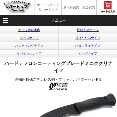
ナイフショップ
新入荷案内
総合案内
リバートップ
メニュー
ナイフ総合案内
最新入荷ナイフ
シースナイフ
折りたたみナイフ
ハンティングナイフ
バタフライナイフ
サバイバルナイフ
ビッグナイフ
ハードテフロンコーティングブレードミニククリナ
イフ
刃物用特殊ステンレス鋼・ブラックポリマーハンドル