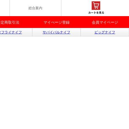
総合案内
特定商取引法
マイぺージ登録
会員マイページ
タフライナイフ
サバイバルナイフ
ビッグナイフ