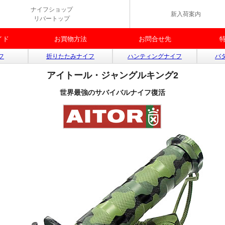
ナイフショップ
新入荷案内
リバートップ
イド
お買物方法
お問合せ先
フ
折りたたみナイフ
ハンティングナイフ
バ
アイトール・ジャングルキング2
世界最強のサバイバルナイフ復活