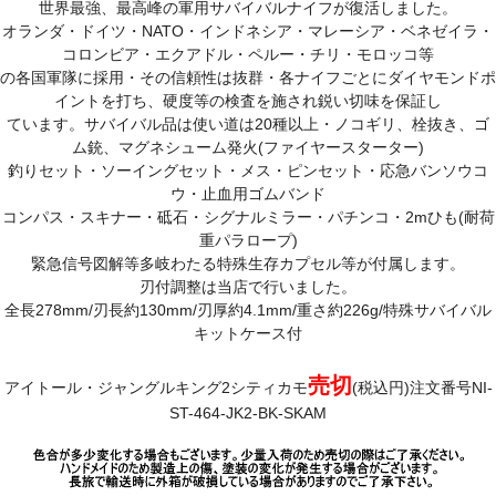
世界最強、最高峰の軍用サバイバルナイフが復活しました。
オランダ・ドイツ・NATO・インドネシア・マレーシア・ベネゼイラ・
コロンビア・エクアドル・ペルー・チリ・モロッコ等
の各国軍隊に採用・その信頼性は抜群・各ナイフごとにダイヤモンドポ
イントを打ち、硬度等の検査を施され鋭い切味を保証し
ています。サバイバル品は使い道は20種以上・ノコギリ、栓抜き、ゴ
ム銃、マグネシューム発火(ファイヤースターター)
釣りセット・ソーイングセット・メス・ピンセット・応急バンソウコ
ウ・止血用ゴムバンド
コンパス・スキナー・砥石・シグナルミラー・パチンコ・2mひも(耐荷
重パラロープ)
緊急信号図解等多岐わたる特殊生存カプセル等が付属します。
刃付調整は当店で行いました。
全長278mm/刃長約130mm/刃厚約4.1mm/重さ約226g/特殊サバイバル
キットケース付
売切
アイトール・ジャングルキング2シティカモ
(税込円)注文番号NI-
ST-464-JK2-BK-SKAM