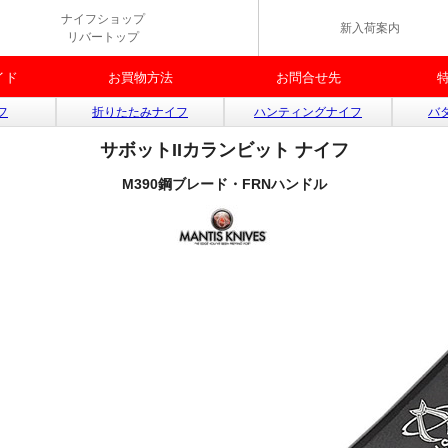
ナイフショップ
新入荷案内
リバートップ
イド
お買物方法
お問合せ先
フ
折りたたみナイフ
ハンティングナイフ
バ
サボットIIカランビット ナイフ
M390鋼ブレード・FRNハンドル