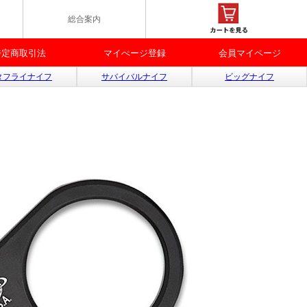
総合案内
特定商取引法
マイぺージ登録
会員マイページ
タフライナイフ
サバイバルナイフ
ビッグナイフ