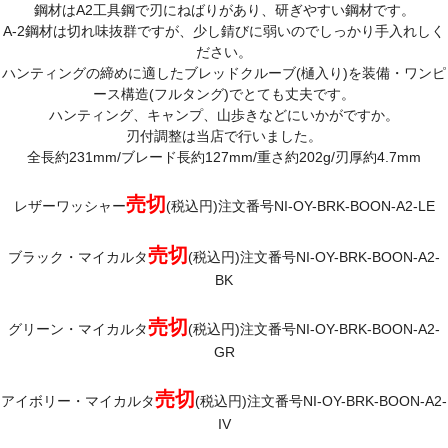
鋼材はA2工具鋼で刃にねばりがあり、研ぎやすい鋼材です。
A-2鋼材は切れ味抜群ですが、少し錆びに弱いのでしっかり手入れしく
ださい。
ハンティングの締めに適したブレッドクルーブ(樋入り)を装備・ワンピ
ース構造(フルタング)でとても丈夫です。
ハンティング、キャンプ、山歩きなどにいかがですか。
刃付調整は当店で行いました。
全長約231mm/ブレード長約127mm/重さ約202g/刃厚約4.7mm
売切
レザーワッシャー
(税込円)注文番号NI-OY-BRK-BOON-A2-LE
売切
ブラック・マイカルタ
(税込円)注文番号NI-OY-BRK-BOON-A2-
BK
売切
グリーン・マイカルタ
(税込円)注文番号NI-OY-BRK-BOON-A2-
GR
売切
アイボリー・マイカルタ
(税込円)注文番号NI-OY-BRK-BOON-A2-
IV