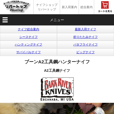
ナイフショップ
新入荷案内
総合案内
リバートップ
メニュー
ナイフ総合案内
最新入荷ナイフ
シースナイフ
折りたたみナイフ
ハンティングナイフ
バタフライナイフ
サバイバルナイフ
ビッグナイフ
ブーンA2工具鋼ハンターナイフ
A2工具鋼ナイフ