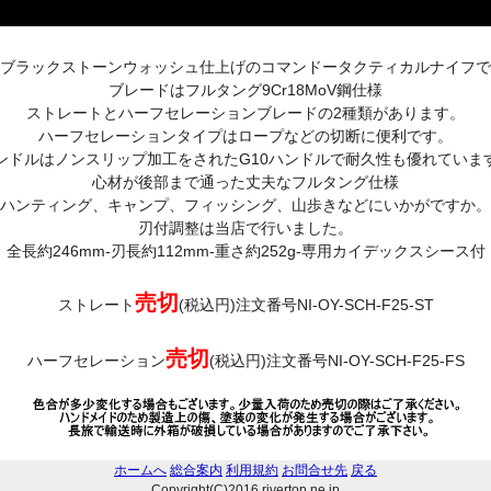
ブラックストーンウォッシュ仕上げのコマンドータクティカルナイフで
ブレードはフルタング9Cr18MoV鋼仕様
ストレートとハーフセレーションブレードの2種類があります。
ハーフセレーションタイプはロープなどの切断に便利です。
ンドルはノンスリップ加工をされたG10ハンドルで耐久性も優れていま
心材が後部まで通った丈夫なフルタング仕様
ハンティング、キャンプ、フィッシング、山歩きなどにいかがですか。
刃付調整は当店で行いました。
全長約246mm-刃長約112mm-重さ約252g-専用カイデックスシース付
売切
ストレート
(税込円)注文番号NI-OY-SCH-F25-ST
売切
ハーフセレーション
(税込円)注文番号NI-OY-SCH-F25-FS
ホームへ
総合案内
利用規約
お問合せ先
戻る
Copyright(C)2016 rivertop.ne.jp