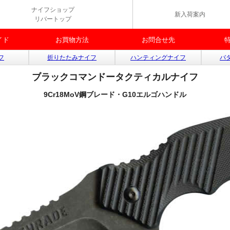
ナイフショップ
新入荷案内
リバートップ
イド
お買物方法
お問合せ先
フ
折りたたみナイフ
ハンティングナイフ
バ
ブラックコマンドータクティカルナイフ
9Cr18MoV鋼ブレード・G10エルゴハンドル