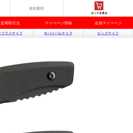
総合案内
特定商取引法
マイぺージ登録
会員マイページ
タフライナイフ
サバイバルナイフ
ビッグナイフ