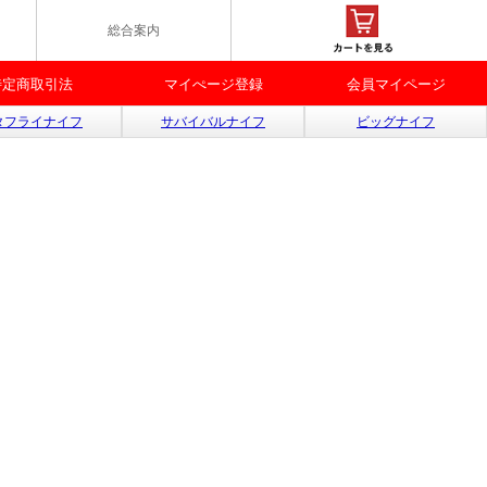
総合案内
特定商取引法
マイぺージ登録
会員マイページ
タフライナイフ
サバイバルナイフ
ビッグナイフ