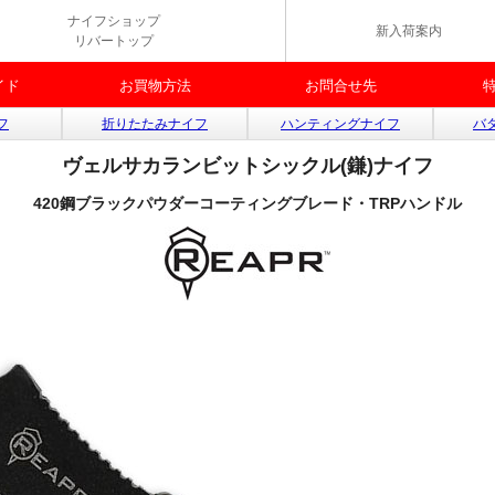
ナイフショップ
新入荷案内
リバートップ
イド
お買物方法
お問合せ先
フ
折りたたみナイフ
ハンティングナイフ
バ
ヴェルサカランビットシックル(鎌)ナイフ
420鋼ブラックパウダーコーティングブレード・TRPハンドル