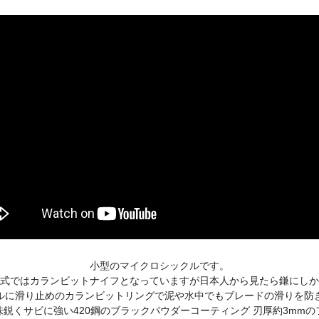
小型のマイクロシックルです。
式ではカランビットナイフとなっていますが日本人から見たら鎌にしか
ルに滑り止めのカランビットリングで泥や水中でもブレードの滑りを防
鋭くサビに強い420鋼のブラックパウダーコーティング 刃厚約3mm