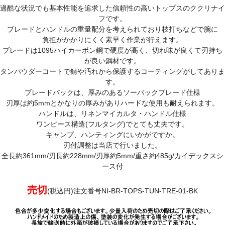
過酷な状況でも基本性能を追求した信頼性の高いトップスのククリナイ
フです。
ブレードとハンドルの重量配分を考えられており枝打ちなどで腕に
負担がかかりにくく素早く作業が行えます。
ブレードは1095ハイカーボン鋼で硬度が高く、切れ味が良くて刃持ち
が良い鋼材です。
タンパウダーコートで錆や汚れから保護するコーティングがしてありま
す。
ブレードバックは、厚みのあるソーバックブレード仕様
刃厚は約5mmとかなりの厚みがありハードな使用も耐えられます。
ハンドルは、リネンマイカルタ・ハンドル仕様
ワンピース構造(フルタング)でとても丈夫です。
キャンプ、ハンティングにいかがですか。
刃付調整は当店で行いました。
全長約361mm/刃長約228mm/刃厚約5mm/重さ約485g/カイデックスシ
ース付
売切
(税込円)注文番号NI-BR-TOPS-TUN-TRE-01-BK