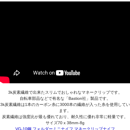
3k炭素繊維で出来たスリムでおしゃれなマネークリップです。
自転車部品などで有名な「Bastion社」製品です。
3k炭素繊維は1本のカーボン糸に3000本の繊維が入った糸を使用してい
ます。
炭素繊維は強度比が最も優れており、耐久性に優れ非常に軽量です。
サイズ70 x 38mm-8g
VG-10鋼 フォルダーミニナイフ マネークリップナイフ