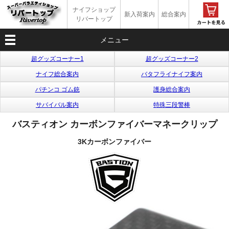
ナイフショップ
新入荷案内
総合案内
リバートップ
メニュー
超グッズコーナー1
超グッズコーナー2
ナイフ総合案内
バタフライナイフ案内
パチンコ ゴム銃
護身総合案内
サバイバル案内
特殊三段警棒
バスティオン カーボンファイバーマネークリップ
3Kカーボンファイバー