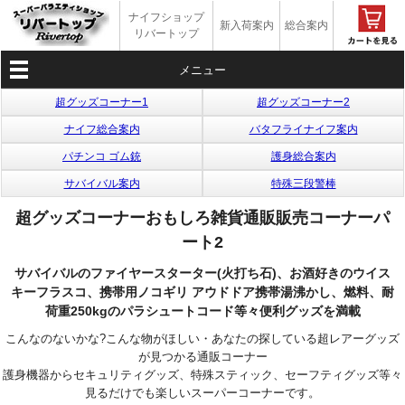
ナイフショップ
新入荷案内
総合案内
リバートップ
メニュー
超グッズコーナー1
超グッズコーナー2
ナイフ総合案内
バタフライナイフ案内
パチンコ ゴム銃
護身総合案内
サバイバル案内
特殊三段警棒
超グッズコーナーおもしろ雑貨通販販売コーナーパ
ート2
サバイバルのファイヤースターター(火打ち石)、お酒好きのウイス
キーフラスコ、携帯用ノコギリ アウドドア携帯湯沸かし、燃料、耐
荷重250kgのパラシュートコード等々便利グッズを満載
こんなのないかな?こんな物がほしい・あなたの探している超レアーグッズ
が見つかる通販コーナー
護身機器からセキュリティグッズ、特殊スティック、セーフティグッズ等々
見るだけでも楽しいスーパーコーナーです。