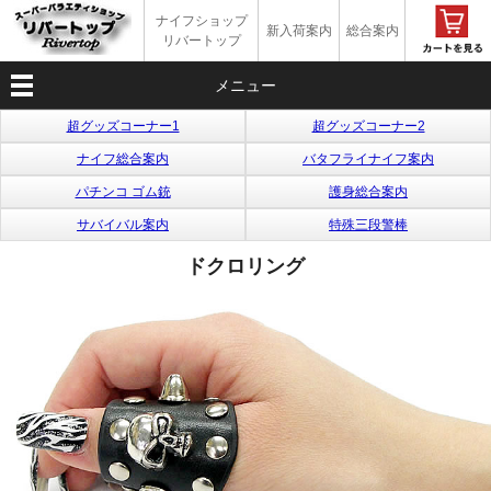
ナイフショップ
新入荷案内
総合案内
リバートップ
メニュー
超グッズコーナー1
超グッズコーナー2
ナイフ総合案内
バタフライナイフ案内
パチンコ ゴム銃
護身総合案内
サバイバル案内
特殊三段警棒
ドクロリング