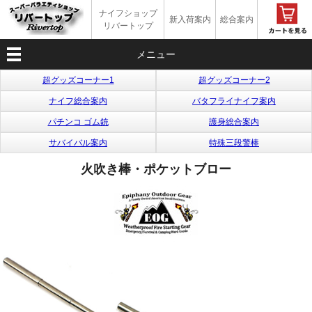
ナイフショップ
新入荷案内
総合案内
リバートップ
メニュー
超グッズコーナー1
超グッズコーナー2
ナイフ総合案内
バタフライナイフ案内
パチンコ ゴム銃
護身総合案内
サバイバル案内
特殊三段警棒
火吹き棒・ポケットブロー