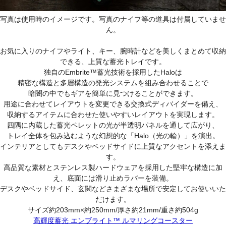
写真は使用時のイメージです。写真のナイフ等の道具は付属していませ
ん。
お気に入りのナイフやライト、キー、腕時計などを美しくまとめて収納
できる、上質な蓄光トレイです。
独自のEmbrite™蓄光技術を採用したHaloは
精密な構造と多層構造の発光システムを組み合わせることで
暗闇の中でもギアを簡単に見つけることができます。
用途に合わせてレイアウトを変更できる交換式ディバイダーを備え、
収納するアイテムに合わせた使いやすいレイアウトを実現します。
四隅に内蔵した蓄光ペレットの光が半透明パネルを通して広がり、
トレイ全体を包み込むような幻想的な「Halo（光の輪）」を演出。
インテリアとしてもデスクやベッドサイドに上質なアクセントを添えま
す。
高品質な素材とステンレス製ハードウェアを採用した堅牢な構造に加
え、底面には滑り止めラバーを装備。
デスクやベッドサイド、玄関などさまざまな場所で安定してお使いいた
だけます。
サイズ約203mm×約250mm/厚さ約21mm/重さ約504g
高輝度蓄光 エンブライト™ ルマリングコースター