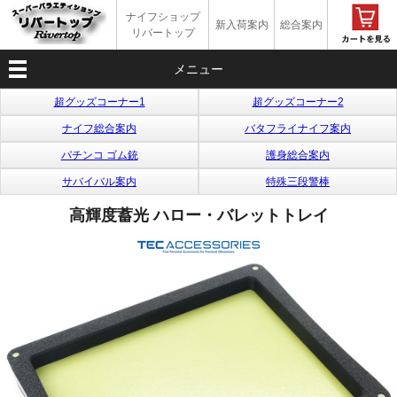
ナイフショップ
新入荷案内
総合案内
リバートップ
メニュー
超グッズコーナー1
超グッズコーナー2
ナイフ総合案内
バタフライナイフ案内
パチンコ ゴム銃
護身総合案内
サバイバル案内
特殊三段警棒
高輝度蓄光 ハロー・バレットトレイ