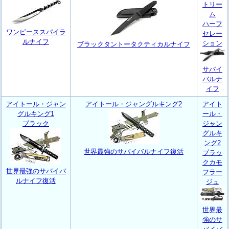
トリー
ム
ハーフ
ワンピーススパイラ
セレー
ルナイフ
ション
ブラックタントータクティカルナイフ
サバイ
バルナ
イフ
アイトール・ジャン
アイトール・ジャングルキング2
アイト
グルキング1
ール・
ブラック
ジャン
グルキ
ング2
世界最強のサバイバルナイフ復活
ブラッ
クカモ
世界最強のサバイバ
フラー
ルナイフ復活
ジュ
世界最
強のサ