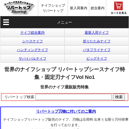
ナイフショップ
新入荷案内
総合案内
リバートップ
メニュー
ナイフ総合案内
最新入荷ナイフ
シースナイフ
折りたたみナイフ
ハンティングナイフ
バタフライナイフ
サバイバルナイフ
ビッグナイフ
世界のナイフショップ リバートップシースナイフ特
集・固定刃ナイフVol No1
世界のナイフ通販販売特集
リバートップ検索
リバートップ刃物に付いてのご案内
ナイフショップリバートップ販売のナイフ、刃物は出荷時 出来うる限り刃付研摩
を行っております。