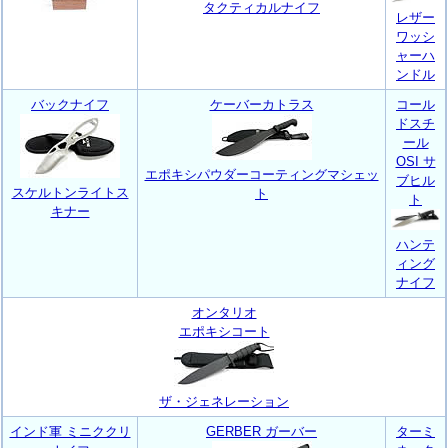
タクティカルナイフ
レザー
ワッシ
ャーハ
ンドル
バックナイフ
ケーバーカトラス
コール
ドスチ
ール
OSI サ
エポキシパウダーコーティングマシェッ
ブヒル
スケルトンライトス
ト
ト
キナー
ハンテ
ィング
ナイフ
オンタリオ
エポキシコート
ザ・ジェネレーション
インド軍 ミニククリ
GERBER ガーバー
ターミ