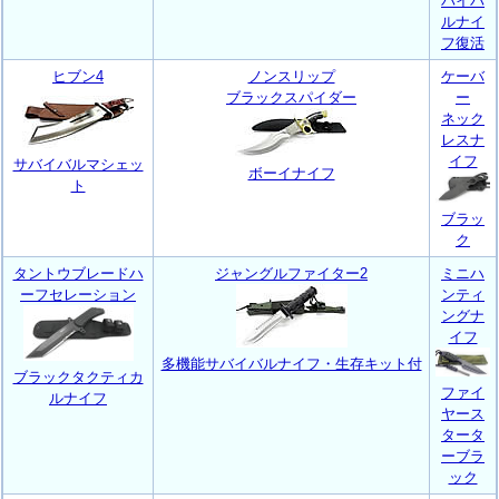
バイバ
ルナイ
フ復活
ヒブン4
ノンスリップ
ケーバ
ブラックスパイダー
ー
ネック
レスナ
イフ
サバイバルマシェッ
ボーイナイフ
ト
ブラッ
ク
タントウブレードハ
ジャングルファイター2
ミニハ
ーフセレーション
ンティ
ングナ
イフ
多機能サバイバルナイフ・生存キット付
ブラックタクティカ
ファイ
ルナイフ
ヤース
タータ
ーブラ
ック