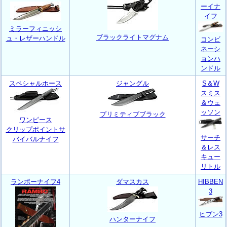
ーイナ
イフ
ミラーフィニッシ
ブラックライトマグナム
ュ・レザーハンドル
コンビ
ネーシ
ョンハ
ンドル
スペシャルホース
ジャングル
S＆W
スミス
＆ウェ
ッソン
プリミティブブラック
ワンピース
クリップポイントサ
サーチ
バイバルナイフ
＆レス
キュー
リトル
ランボーナイフ4
ダマスカス
HIBBEN
3
ヒブン3
ハンターナイフ