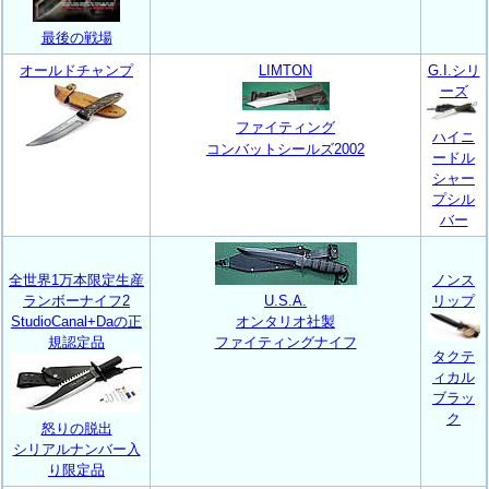
最後の戦場
オールドチャンプ
LIMTON
G.I.シリ
ーズ
ファイティング
ハイニ
コンバットシールズ2002
ードル
シャー
プシル
バー
全世界1万本限定生産
ノンス
ランボーナイフ2
U.S.A.
リップ
StudioCanal+Daの正
オンタリオ社製
規認定品
ファイティングナイフ
タクテ
ィカル
ブラッ
ク
怒りの脱出
シリアルナンバー入
り限定品