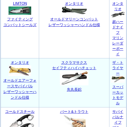
LIMTON
オンタリオ
オンタ
リオ
ファイティング
オールドマリーンコンバット
超ハー
コンバットシールズ
レザーワッシャーハンドル仕様
ドナイ
フ
マリン
レーダ
ーボー
イ
オンタリオ
スクラマサクス
ザ・ト
セイフティハイハチェット
ライヤ
ー
オールドエアーフォ
ースサバイバル
スーパ
先丸長鉈
レザーワッシャーハ
ーカッ
ンドル仕様
トモデ
ル
コールドスチール
バート&トラウト
サバイ
バルナ
イフ