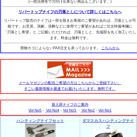
(一部法律等で刃付け出来ない商品もこざいます。)
リバートップナイフの刃落としについて詳しくはこちらへ
リバートップ販売のナイフは一部を除きお客様のご要望があれば、刃落としが可
能です。お芝居、演劇、演舞などに使用でご要望があればご注文時備考欄に
「刃落とし希望」と ご記載いただければ、刃落としと、先端部を丸く加工いたし
ます。料金は無料です。
買物カゴによらないFAX注文も承っております。
こちらから
メールマガジンの配信ご希望の方はこちらからご登録下さい。
すごい最新情報を最速でお届けいたします。無料です。
新入荷ナイフのご案内
Vol No5
・
Vol No4
・
Vol No3
・
Vol No2
・
Vol No1
ハンティングナイフセット
ダマスカスハンティングナイ
フ