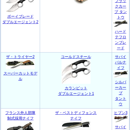
ブラッ
クカー
ブ タン
ボーイブレード
トウ
ダブルエージェント2
ハード
テフロ
ンブレ
ード
ザ・トライヤー2
コールドスチール
サバイ
バルナ
イフ
スーパーカットモデ
ル
シルバ
ーカー
カランビット
ブ
ダブルエージェント1
タント
ウ
フランス外人部隊
ザ・ベストディフェンス
ヒブン3
制式採用ナイフ
ナイフ
サバイ