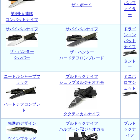
バルフ
ザ・ボーイ
ァイタ
第4外人連隊
ー
コンバットナイフ
サバイバルナイフ
サバイバルナイフ
ドラゴ
ンコン
バット
ナイフ
ザ・ハンター
ザ・ハンター
シルバー
ハードテフロンブレード
タント
ー
ニードルシャープブ
ブルドックナイフ
ミニボ
ラック
シュラプヌルジャオカモ
ロマシ
ェット
ハードテフロンブレ
ード
タクティカルナイフ
先進のデザイン
ブルドックナイフ
ブルド
ハルプーンF2ジャオカモ
ックナ
イフ
ツインブラッド