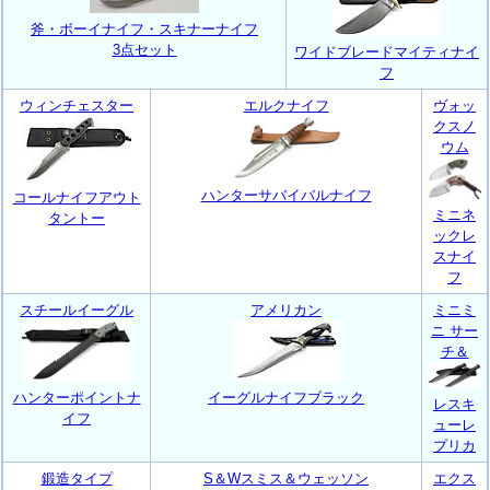
斧・ボーイナイフ・スキナーナイフ
3点セット
ワイドブレードマイティナイ
フ
ウィンチェスター
エルクナイフ
ヴォッ
クスノ
ウム
ハンターサバイバルナイフ
コールナイフアウト
ミニネ
タントー
ックレ
スナイ
フ
スチールイーグル
アメリカン
ミニミ
ニ サー
チ＆
ハンターポイントナ
イーグルナイフブラック
レスキ
イフ
ューレ
プリカ
鍛造タイプ
S＆Wスミス＆ウェッソン
エクス