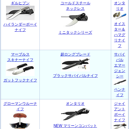
ギルヒブン
コールドスチール
オンタ
ネックレス
リオ
オイス
ハイランダーボーイ
ター＆
ナイフ
ミニタックシリーズ
ハマグ
リナイ
フ
マーブルス
超ロングブレード
サバイ
スキナーナイフ
バル
エマー
ジェン
ブラックサバイバルナイフ
シー
ガットフックナイフ
ペンナ
イフ
グローマンウルーナ
オンタリオ
ジャイ
イフ
アント
ボーイ
ナイフ
NEW マリーンコンバット