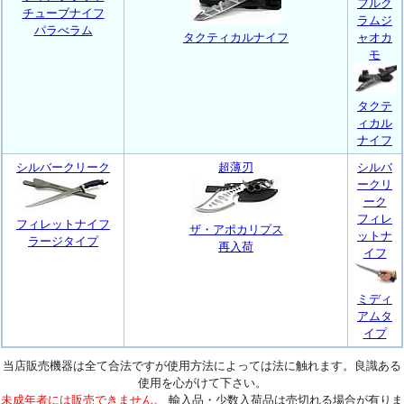
フルク
チューブナイフ
ラムジ
パラべラム
タクティカルナイフ
ャオカ
モ
タクテ
ィカル
ナイフ
シルバークリーク
超薄刃
シルバ
ークリ
ーク
フィレ
フィレットナイフ
ザ・アポカリプス
ットナ
ラージタイプ
再入荷
イフ
ミディ
アムタ
イプ
当店販売機器は全て合法ですが使用方法によっては法に触れます。良識ある
使用を心がけて下さい。
未成年者には販売できません。
輸入品・少数入荷品は売切れる場合が有りま