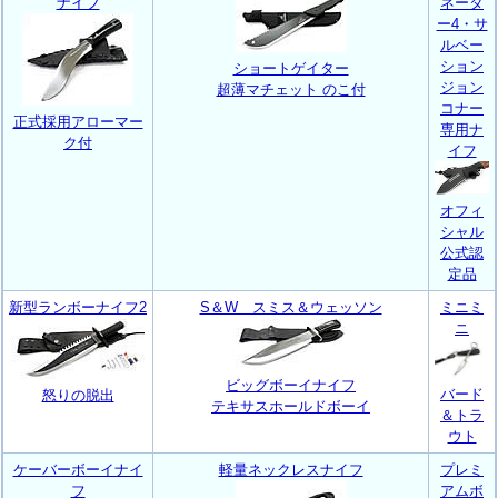
ナイフ
ネータ
ー4・サ
ルベー
ション
ショートゲイター
ジョン
超薄マチェット のこ付
コナー
正式採用アローマー
専用ナ
ク付
イフ
オフィ
シャル
公式認
定品
新型ランボーナイフ2
S＆W スミス＆ウェッソン
ミニミ
ニ
ビッグボーイナイフ
バード
怒りの脱出
テキサスホールドボーイ
＆トラ
ウト
ケーバーボーイナイ
軽量ネックレスナイフ
プレミ
フ
アムボ